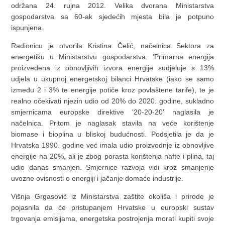
održana 24. rujna 2012. Velika dvorana Ministarstva
gospodarstva sa 60-ak sjedećih mjesta bila je potpuno
ispunjena.
Radionicu je otvorila Kristina Čelić, načelnica Sektora za
energetiku u Ministarstvu gospodarstva. 'Primarna energija
proizvedena iz obnovljivih izvora energije sudjeluje s 13%
udjela u ukupnoj energetskoj bilanci Hrvatske (iako se samo
između 2 i 3% te energije potiče kroz povlaštene tarife), te je
realno očekivati njezin udio od 20% do 2020. godine, sukladno
smjernicama europske direktive '20-20-20' naglasila je
načelnica. Pritom je naglasak stavila na veće korištenje
biomase i bioplina u bliskoj budućnosti. Podsjetila je da je
Hrvatska 1990. godine već imala udio proizvodnje iz obnovljive
energije na 20%, ali je zbog porasta korištenja nafte i plina, taj
udio danas smanjen. Smjernice razvoja vidi kroz smanjenje
uvozne ovisnosti o energiji i jačanje domaće industrije.
Višnja Grgasović iz Ministarstva zaštite okoliša i prirode je
pojasnila da će pristupanjem Hrvatske u europski sustav
trgovanja emisijama, energetska postrojenja morati kupiti svoje