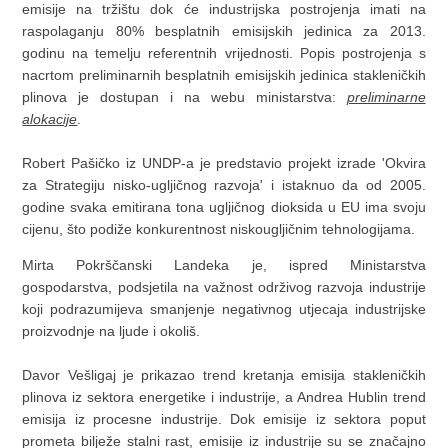
emisije na tržištu dok će industrijska postrojenja imati na
raspolaganju 80% besplatnih emisijskih jedinica za 2013.
godinu na temelju referentnih vrijednosti. Popis postrojenja s
nacrtom preliminarnih besplatnih emisijskih jedinica stakleničkih
plinova je dostupan i na webu ministarstva:
preliminarne
alokacije
.
Robert Pašičko iz UNDP-a je predstavio projekt izrade 'Okvira
za Strategiju nisko-ugljičnog razvoja' i istaknuo da od 2005.
godine svaka emitirana tona ugljičnog dioksida u EU ima svoju
cijenu, što podiže konkurentnost niskougljičnim tehnologijama.
Mirta Pokrščanski Landeka je, ispred Ministarstva
gospodarstva, podsjetila na važnost održivog razvoja industrije
koji podrazumijeva smanjenje negativnog utjecaja industrijske
proizvodnje na ljude i okoliš.
Davor Vešligaj je prikazao trend kretanja emisija stakleničkih
plinova iz sektora energetike i industrije, a Andrea Hublin trend
emisija iz procesne industrije. Dok emisije iz sektora poput
prometa bilježe stalni rast, emisije iz industrije su se značajno