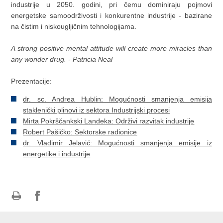
industrije u 2050. godini, pri čemu dominiraju pojmovi
energetske samoodrživosti i konkurentne industrije - bazirane
na čistim i niskougljičnim tehnologijama.
A strong positive mental attitude will create more miracles than
any wonder drug. - Patricia Neal
Prezentacije:
dr. sc. Andrea Hublin: Mogućnosti smanjenja emisija
staklenički plinovi iz sektora Industrijski procesi
Mirta Pokrščankski Landeka: Održivi razvitak industrije
Robert Pašičko: Sektorske radionice
dr. Vladimir Jelavić: Mogućnosti smanjenja emisije iz
energetike i industrije
Ispiši
Podijeli
Podijeli
stranicu
na
na