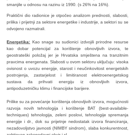
smanjile u odnosu na razinu iz 1990. (s 26% na 16%).
Praktični dio radionice je otpočeo analizom prednosti, slabosti,
prilika i prijetnji za sektore energetike i industrije, a sektori su se
odvojeno razmatrali.
Energetika:
Kao snage su sudionici izdvojili prirodne resurse
kao dobar potencijal za korištenje obnovljivih izvora, te
geostrateški položaj jer je Hrvatska smještena na tranzitnim
pravcima energenata. Slabosti u ovom sektoru uključuju: visoka
ovisnost o uvozu energije, starost i neučinkovitost energetskih
postrojenja, zastarjelost i limitiranost elektroenergetskog
sustava da prihvati energiju iz obnovljivih izvora,
antipoduzetničku klimu i financijske barijere.
Prilike su za povećanje korištenja obnovljivih izvora, mogućnosti
razvoja novih tehnologija i korištenje BAT (best-available-
techniques) tehnologija, zeleni poslovi, tehnologije spremanja
energije i dr., dok su prijetnje nedostatak izvora financiranja,
nezadovoljstvo javnosti (NIMBY sindrom), slaba konkurentnost,
zahtjevan zakonodavni okvir i sl.