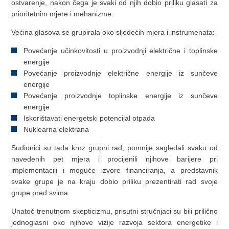
ostvarenje, nakon čega je svaki od njih dobio priliku glasati za
prioritetnim mjere i mehanizme.
Većina glasova se grupirala oko sljedećih mjera i instrumenata:
Povećanje učinkovitosti u proizvodnji električne i toplinske
energije
Povećanje proizvodnje električne energije iz sunčeve
energije
Povećanje proizvodnje toplinske energije iz sunčeve
energije
Iskorištavati energetski potencijal otpada
Nuklearna elektrana
Sudionici su tada kroz grupni rad, pomnije sagledali svaku od
navedenih pet mjera i procijenili njihove barijere pri
implementaciji i moguće izvore financiranja, a predstavnik
svake grupe je na kraju dobio priliku prezentirati rad svoje
grupe pred svima.
Unatoč trenutnom skepticizmu, prisutni stručnjaci su bili prilično
jednoglasni oko njihove vizije razvoja sektora energetike i