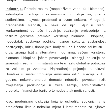
Industrija:
Prirodni resursi (raspoloživost vode, tla i biomase),
industrijska tradicija i raznovrsnost industrije su, prema
sudionicima, najveće prednosti u ovom sektoru. Mnogo je
prepoznatih slabosti, a neke od njih uključuju slabu
konkurentnost domaće industrije, baziranje proizvodnje na
fosilnim gorivima (premalo korištenje biomase i bioplina),
nedostatak sustavne podrške javnog sektora, zastarjelost
postrojenja, krizu, financijske barijere i dr. Uočene prilike su u
organiziranju tržišta alternativnim gorivima, većem korištenju
biomase i bioplina, jačem povezivanju i sinergiji industrije sa
znanosti i resornim ministarstvima te u rastu globalne potražnje
za zelenim proizvodima. Najznačanije prijetnje su ulazak
Hrvatske u sustav trgovanja emisijama od 1. siječnja 2013.
godine, nekonkurentnost domaće industrije, povećani rizik
izmještanja proizvodnje u treće zemlje, administrativne
prepreke, financijske barijere te nedostatak motiviranosti.
Kroz moderiranu diskusiju koja je uslijedila, sudionicima je
predložena lista s nekoliko mjera i instrumenata za njihovo