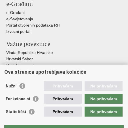
e-Građani
Facebooku
Twitteru
e-Građani
e-Savjetovanja
Portal otvorenih podataka RH
Izvozni portal
Važne poveznice
Vlada Republike Hrvatske
Hrvatski Sabor
Portal javne nabave
Ova stranica upotrebljava kolačiće
Centralizirani sustav za zapošljavanje
Zavod za zaštitu okoliša i prirode
Nužni
Prihvaćam
Ne prihvaćam
Institucije i Javne ustanove u nadležnosti
Ministarstva
Funkcionalni
Prihvaćam
Ne prihvaćam
Fond za zaštitu okoliša i energetsku učinkovitost
Statistički
Prihvaćam
Ne prihvaćam
Državni hidrometeorološki zavod
Hrvatske vode
Parkovi Hrvatske