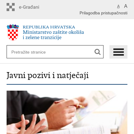
Preskoči
A
A
na
Prilagodba pristupačnosti
glavni
sadržaj
Javni pozivi i natječaji