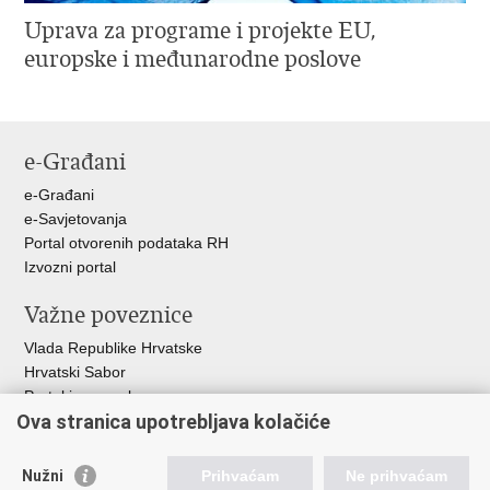
Uprava za programe i projekte EU,
europske i međunarodne poslove
e-Građani
e-Građani
e-Savjetovanja
Portal otvorenih podataka RH
Izvozni portal
Važne poveznice
Vlada Republike Hrvatske
Hrvatski Sabor
Portal javne nabave
Ova stranica upotrebljava kolačiće
Centralizirani sustav za zapošljavanje
Zavod za zaštitu okoliša i prirode
Nužni
Prihvaćam
Ne prihvaćam