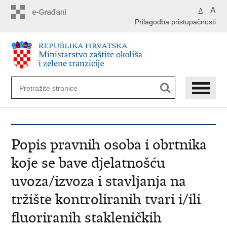
Preskoči
A
A
na
Prilagodba pristupačnosti
glavni
sadržaj
Popis pravnih osoba i obrtnika
koje se bave djelatnošću
uvoza/izvoza i stavljanja na
tržište kontroliranih tvari i/ili
fluoriranih stakleničkih