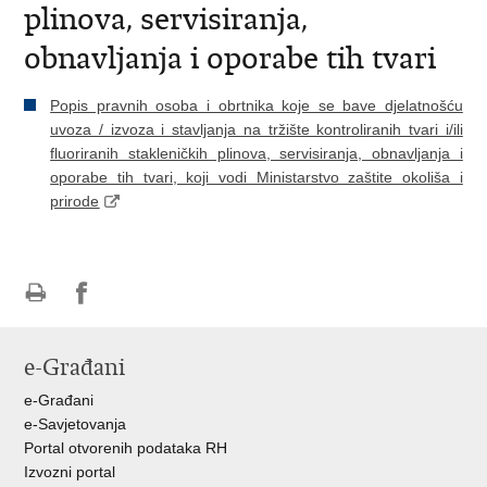
plinova, servisiranja,
obnavljanja i oporabe tih tvari
Popis pravnih osoba i obrtnika koje se bave djelatnošću
uvoza / izvoza i stavljanja na tržište kontroliranih tvari i/ili
fluoriranih stakleničkih plinova, servisiranja, obnavljanja i
oporabe tih tvari, koji vodi Ministarstvo zaštite okoliša i
prirode
Ispiši
Podijeli
Podijeli
stranicu
na
na
e-Građani
Facebooku
Twitteru
e-Građani
e-Savjetovanja
Portal otvorenih podataka RH
Izvozni portal