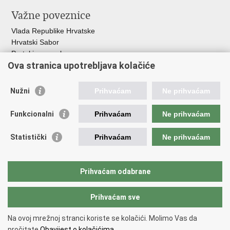
Važne poveznice
Vlada Republike Hrvatske
Hrvatski Sabor
Portal javne nabave
Ova stranica upotrebljava kolačiće
Centralizirani sustav za zapošljavanje
Zavod za zaštitu okoliša i prirode
Nužni
Prihvaćam
Ne prihvaćam
Institucije i Javne ustanove u nadležnosti
Ministarstva
Funkcionalni
Prihvaćam
Ne prihvaćam
Fond za zaštitu okoliša i energetsku učinkovitost
Statistički
Prihvaćam
Ne prihvaćam
Državni hidrometeorološki zavod
Hrvatske vode
Parkovi Hrvatske
Prihvaćam odabrane
Institut za vode „Josip Juraj Strossmayer“
Prihvaćam sve
Povratak na vrh
Na ovoj mrežnoj stranci koriste se kolačići. Molimo Vas da
Copyright © 2026 Ministarstvo gospodarstva i održivog razvoja Republike
pročitate
Obavijest o kolačićima.