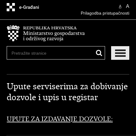
Preskoči
A
A
na
Prilagodba pristupačnosti
glavni
sadržaj
Upute serviserima za dobivanje
dozvole i upis u registar
UPUTE ZA IZDAVANJE DOZVOLE: