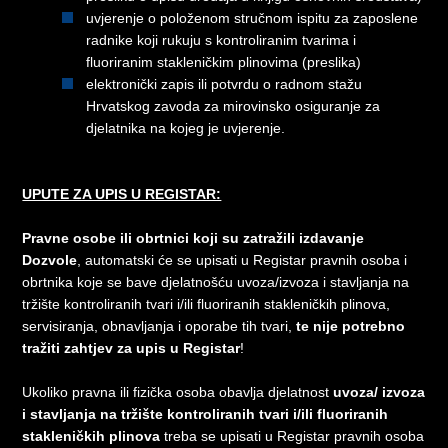
uvjerenje o položenom stručnom ispitu za zaposlene
radnike koji rukuju s kontroliranim tvarima i
fluoriranim stakleničkim plinovima (preslika)
elektronički zapis ili potvrdu o radnom stažu
Hrvatskog zavoda za mirovinsko osiguranje za
djelatnika na kojeg je uvjerenje.
UPUTE ZA UPIS U REGISTAR:
Pravne osobe ili obrtnici koji su zatražili izdavanje
Dozvole
, automatski će se upisati u Registar pravnih osoba i
obrtnika koje se bave djelatnošću uvoza/izvoza i stavljanja na
tržište kontroliranih tvari i/ili fluoriranih stakleničkih plinova,
servisiranja, obnavljanja i oporabe tih tvari,
te nije potrebno
tražiti zahtjev za upis u Registar
!
Ukoliko pravna ili fizička osoba obavlja djelatnost
uvoza/ izvoza
i stavljanja na tržište kontroliranih tvari i/ili fluoriranih
stakleničkih plinova
treba se upisati u Registar pravnih osoba