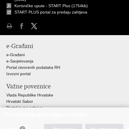
Korisničke upute - START Plus
(1754kb)
START PLUS portal za predaju zahtjeva
Ispiši
Podijeli
Podijeli
stranicu
na
na
e-Građani
Facebooku
Twitteru
e-Građani
e-Savjetovanja
Portal otvorenih podataka RH
Izvozni portal
Važne poveznice
Vlada Republike Hrvatske
Hrvatski Sabor
Portal javne nabave
Ova stranica upotrebljava kolačiće
Centralizirani sustav za zapošljavanje
Zavod za zaštitu okoliša i prirode
Nužni
Prihvaćam
Ne prihvaćam