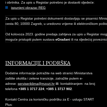
i obrtnika. Za upis u Registar potrebno je dostaviti sljedeće:
ispunjeni obrazac REG
Za upis u Registar potrebni dokumenti dostavljaju se pisarnici Minist
cesta 80, 10000 Zagreb, u uredovno vrijeme ili elektroničkom poš
Od kolovoza 2023. godine predaja zahtjeva za upis u Registar mog
moguće pristupiti putem sustava
eGrađani
ili na sljedećoj poveznic
INFORMACIJE I PODRŠKA
Dodatne informacije potražite na web stranici Ministarstva
zaštite okoliša i zelene tranzicije, zatražite putem e-
adrese:
serviseriklima@mzozt.hr
ili
kontaktiranjem na broj
telefona
+385 1 3717 224
;
+385 1 3717 902
.
Kontakt Centra za korisničku podršku za E - uslugu START
Plus: