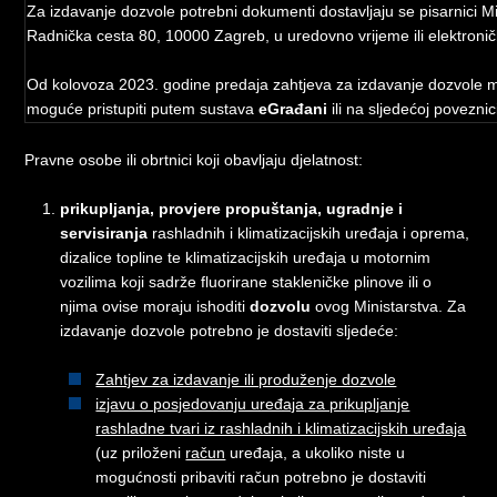
Za izdavanje dozvole potrebni dokumenti dostavljaju se pisarnici Mini
Radnička cesta 80, 10000 Zagreb, u uredovno vrijeme ili elektron
Od kolovoza 2023. godine predaja zahtjeva za izdavanje dozvole 
moguće pristupiti putem sustava
eGrađani
ili na sljedećoj poveznic
Pravne osobe ili obrtnici koji obavljaju djelatnost:
prikupljanja, provjere propuštanja, ugradnje i
servisiranja
rashladnih i klimatizacijskih uređaja i oprema,
dizalice topline te klimatizacijskih uređaja u motornim
vozilima koji sadrže fluorirane stakleničke plinove ili o
njima ovise moraju ishoditi
dozvolu
ovog Ministarstva. Za
izdavanje dozvole potrebno je dostaviti sljedeće:
Zahtjev za izdavanje ili produženje dozvole
izjavu o posjedovanju uređaja za prikupljanje
rashladne tvari iz rashladnih i klimatizacijskih uređaja
(uz priloženi
račun
uređaja, a ukoliko niste u
mogućnosti pribaviti račun potrebno je dostaviti