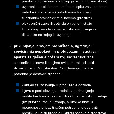
presliku o upisu uređaja u knjigu osnovnih sredstava)
uvjerenje o položenom stručnom ispitu za zaposlene
radnike koji rukuju s kontroliranim tvarima i
fluoriranim stakleničkim plinovima (preslika)
elektronički zapis ili potvrdu o radnom stažu
Hrvatskog zavoda za mirovinsko osiguranje za
djelatnika na kojeg je uvjerenje.
prikupljanja, provjere propuštanja, ugradnje i
servisiranja
nepokretnih protupožarnih sustava i
aparata za gašenje požara
koji sadrže fluorirane
stakleničke plinove ili o njima ovise moraju ishoditi
dozvolu
ovog Ministarstva. Za izdavanje dozvole
potrebno je dostaviti sljedeće:
Zahtjev za izdavanje ili produženje dozvole
izjavu o posjedovanju uređaja za prikupljanje
rashladne tvari iz rashladnih i klimatizacijskih uređaja
(uz priloženi račun uređaja, a ukoliko niste u
mogućnosti pribaviti račun potrebno je dostaviti
presliku o upisu uređaja u knjigu osnovnih sredstava)