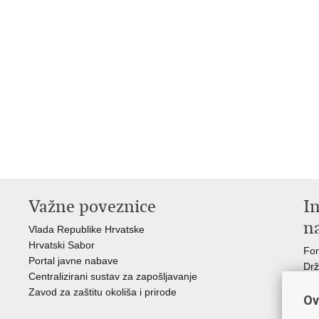
Važne poveznice
In
n
Vlada Republike Hrvatske
Hrvatski Sabor
Fon
Portal javne nabave
Drž
Centralizirani sustav za zapošljavanje
Hrv
Zavod za zaštitu okoliša i prirode
Par
Ov
Ins