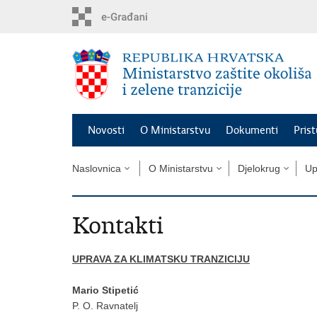
Preskoči
na
glavni
sadržaj
Novosti
O Ministarstvu
Dokumenti
Pris
Naslovnica
O Ministarstvu
Djelokrug
Up
Kontakti
UPRAVA ZA KLIMATSKU TRANZICIJU
Mario Stipetić
P. O. Ravnatelj