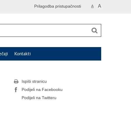
A
Prilagodba pristupačnosti
A
ečaji
Kontakti
Ispiši stranicu
Podijeli na Facebooku
Podijeli na Twitteru