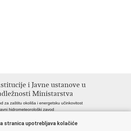
stitucije i Javne ustanove u
adležnosti Ministarstva
d za zaštitu okoliša i energetsku učinkovitost
avni hidrometeorološki zavod
atske vode
kovi Hrvatske
a stranica upotrebljava kolačiće
titut za vode „Josip Juraj Strossmayer“