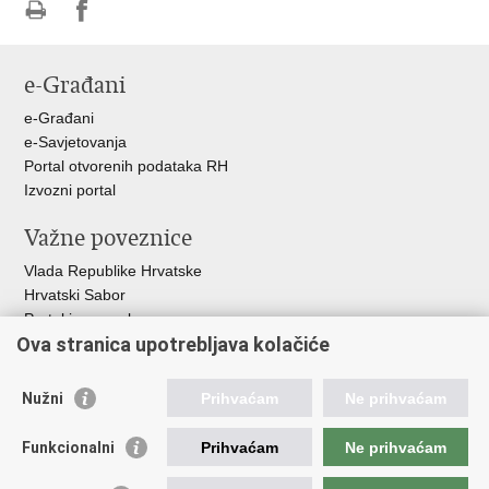
Ispiši
Podijeli
Podijeli
stranicu
na
na
e-Građani
Facebooku
Twitteru
e-Građani
e-Savjetovanja
Portal otvorenih podataka RH
Izvozni portal
Važne poveznice
Vlada Republike Hrvatske
Hrvatski Sabor
Portal javne nabave
Ova stranica upotrebljava kolačiće
Centralizirani sustav za zapošljavanje
Zavod za zaštitu okoliša i prirode
Nužni
Prihvaćam
Ne prihvaćam
Institucije i Javne ustanove u nadležnosti
Ministarstva
Funkcionalni
Prihvaćam
Ne prihvaćam
Fond za zaštitu okoliša i energetsku učinkovitost