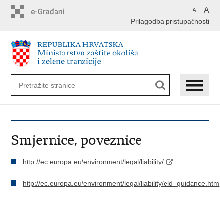
Preskoči
A
A
na
Prilagodba pristupačnosti
glavni
sadržaj
Smjernice, poveznice
http://ec.europa.eu/environment/legal/liability/
http://ec.europa.eu/environment/legal/liability/eld_guidance.htm