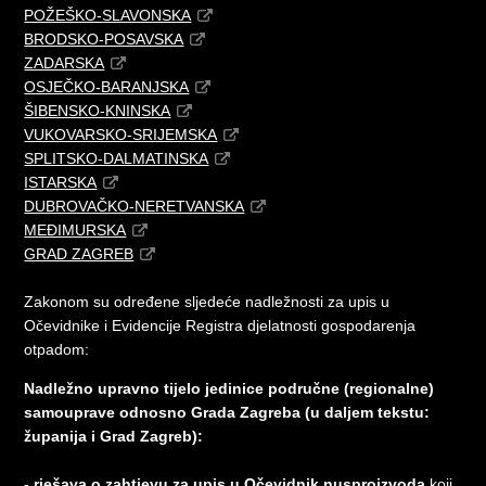
POŽEŠKO-SLAVONSKA
BRODSKO-POSAVSKA
ZADARSKA
OSJEČKO-BARANJSKA
ŠIBENSKO-KNINSKA
VUKOVARSKO-SRIJEMSKA
SPLITSKO-DALMATINSKA
ISTARSKA
DUBROVAČKO-NERETVANSKA
MEĐIMURSKA
GRAD ZAGREB
Zakonom su određene sljedeće nadležnosti za upis u
Očevidnike i Evidencije Registra djelatnosti gospodarenja
otpadom:
Nadležno upravno tijelo jedinice područne (regionalne)
samouprave odnosno Grada Zagreba (u daljem tekstu:
županija i Grad Zagreb):
- rješava o zahtjevu za upis u Očevidnik nusproizvoda
koji