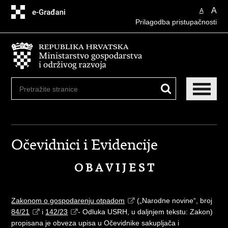
Preskoči
A
A
na
Prilagodba pristupačnosti
glavni
sadržaj
Očevidnici i Evidencije
O B A V I J E S T
Zakonom o gospodarenju otpadom
(„Narodne novine“, broj
84/21
i
142/23
- Odluka USRH, u daljnjem tekstu: Zakon)
propisana je obveza upisa u Očevidnike sakupljača i