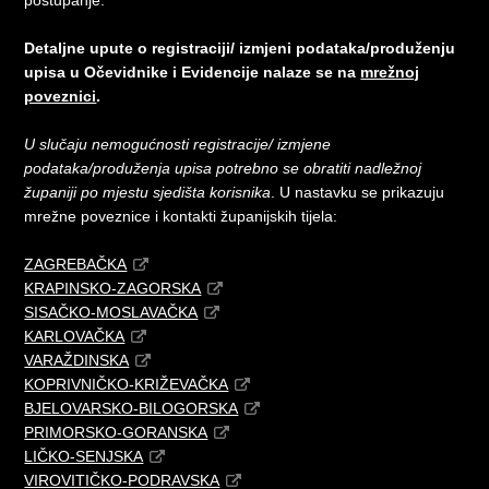
postupanje.
Detaljne upute o registraciji/ izmjeni podataka/produženju
upisa u Očevidnike i Evidencije nalaze se na
mrežnoj
poveznici
.
U slučaju nemogućnosti registracije/ izmjene
podataka/produženja upisa potrebno se obratiti nadležnoj
županiji po mjestu sjedišta korisnika
. U nastavku se prikazuju
mrežne poveznice i kontakti županijskih tijela:
ZAGREBAČKA
KRAPINSKO-ZAGORSKA
SISAČKO-MOSLAVAČKA
KARLOVAČKA
VARAŽDINSKA
KOPRIVNIČKO-KRIŽEVAČKA
BJELOVARSKO-BILOGORSKA
PRIMORSKO-GORANSKA
LIČKO-SENJSKA
VIROVITIČKO-PODRAVSKA