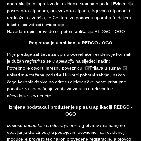
oporabitelja, nusproizvoda, ukidanja statusa otpada i Evidenciju
posrednika otpadom, prijevoznika otpada, trgovaca otpadom i
reciklažnih dvorišta, te Centara za ponovnu uporabu (u daljem
tekstu: očevidnici i evidencije)
Navedeni upisi provode se putem aplikacije REDGO - OGO.
Registracija u aplikaciju REDGO - OGO
Prije predaje zahtjeva za upis u očevidnike i evidencije korisnik
je dužan
registrirati se u aplikaciju
na sljedeći način:
Potrebno je otvoriti mrežnu poveznicu
Prijava u sustav
upisati sve tražene podatke i kliknuti pohrani zahtjev, nakon
čega korisnik dobiva na adresu elektroničke pošte pristupne
podatke za podnošenje zahtjeva za upis u relevantne
očevidnike i evidencije.
Izmjena podataka i produženje upisa u aplikaciji REDGO -
OGO
Izmjenu podataka i produženje upisa
(potvrđivanje namjere
obavljanja djelatnosti) u postojećim očevidnicima i evidenciji
moguće je provesti tek nakon provedene registracije, a provodi