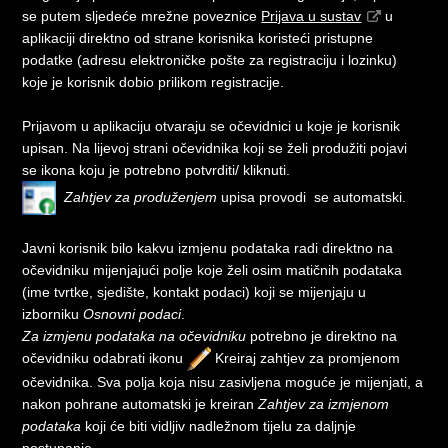
se putem sljedeće mrežne poveznice
Prijava u sustav
u
aplikaciji direktno od strane korisnika koristeći pristupne
podatke (adresu elektroničke pošte za registraciju i lozinku)
koje je korisnik dobio prilikom registracije.
Prijavom u aplikaciju otvaraju se očevidnici u koje je korisnik
upisan. Na lijevoj strani očevidnika koji se želi produžiti pojavi
se ikona koju je potrebno potvrditi/ kliknuti.
Zahtjev za produženjem
upisa provodi se automatski.
Javni korisnik bilo kakvu izmjenu podataka radi direktno na
očevidniku mijenjajući polje koje želi osim matičnih podataka
(ime tvrtke, sjedište, kontakt podaci) koji se mijenjaju u
izborniku
Osnovni podaci
.
Za izmjenu podataka na očevidniku
potrebno je direktno na
očevidniku odabrati ikonu
Kreiraj zahtjev za promjenom
očevidnika. Sva polja koja nisu zasivljena moguće je mijenjati, a
nakon pohrane automatski je kreiran
Zahtjev za izmjenom
podataka
koji će biti vidljiv nadležnom tijelu za daljnje