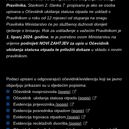
Pravilnika.
Stavkom 2. članka 7. propisano je ako se osoba
upisana u Očevidnik ukidanja statusa otpada ne uskladi s
Pravilnikom u roku od 12 mjeseci od stupanja na snagu
Pravilnika Ministarstvo će po službenoj dužnosti donijeti
rješenje o brisanju. Rok za usklađenje s važećim Pravilnikom je
1. lipanj 2024. godine
, te je potrebno ovom Ministarstvu na
vrijeme
podnijeti NOVI ZAHTJEV za upis u Očevidnik
ukidanja statusa otpada te priložiti dokaze
u skladu s novim
pravilnikom.
Podaci upisani u odgovarajući očevidnik/evidenciju koji se javno
objavljuju prikazani su u sljedećim popisima:
Očevidnik nusproizvoda
(popis)
Očevidnik ukidanja statusa otpada
(popis)
Evidencija prijevoznika
(popis)
Evidencija posrednika otpadom
(popis)
Evidencija trgovaca otpadom
(popis)
Evidencija reciklažnih dvorišta
(popis)