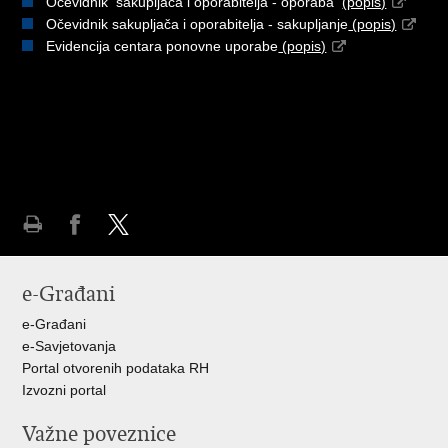
Očevidnik sakupljača i oporabitelja - oporaba
(popis)
Očevidnik sakupljača i oporabitelja - sakupljanje
(popis)
Evidencija centara ponovne uporabe
(popis)
Ispiši
Podijeli
Podijeli
stranicu
na
na
e-Građani
Facebooku
Twitteru
e-Građani
e-Savjetovanja
Portal otvorenih podataka RH
Izvozni portal
Važne poveznice