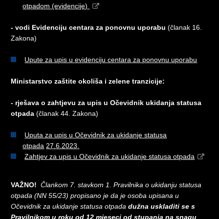
otpadom (evidencije)
- vodi Evidenciju centara za ponovnu uporabu
(članak 16.
Zakona)
Upute za upis u evidenciju centara za ponovnu uporabu
Ministarstvo zaštite okoliša i zelene tranzicije:​​
- rješava o zahtjevu za upis u Očevidnik ukidanja statusa
otpada
(članak 44. Zakona)
U
puta za upis u Očevidnik za ukidanje statusa
otpada
27.6.2023
.
Zahtjev za upis u Očevidnik za ukidanje statusa otpada
VAŽNO!
Člankom 7. stavkom 1. Pravilnika o ukidanju statusa
otpada (NN 55/23) propisano je da je osoba upisana u
Očevidnik za ukidanje statusa otpada
dužna uskladiti se s
Pravilnikom u roku od 12 mjeseci od stupanja na snagu