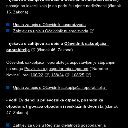
nastaje na lokaciji koja je na području njene nadležnosti (članak
15. Zakona)
Uputa za upis u Očevidnik nusproizvoda
Zahtjev za upis u Očevidnik nusproizvoda
- rješava o zahtjevu za upis u
Očevidnik sakupljača i
oporabitelja
(članak 46. Zakona)
Očevidnik sakupljača i oporabitelja uspostavljen je stupanjem
na snagu
Pravilnika o gospodarenju otpadom
("Narodne
Novine", broj
106/22
,
138/24
,
108/25
).
Uputa za upis u Očevidnik sakupljača i oporabitelja
- vodi Evidenciju prijevoznika otpada, posrednika
otpadom, trgovaca otpadom i reciklažnih dvorišta
(članak
47. Zakona)
Zahtjev za upis u Registar djelatnosti gospodarenja