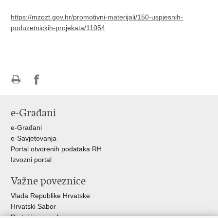
https://mzozt.gov.hr/promotivni-materijali/150-uspjesnih-
poduzetnickih-projekata/11054
Ispiši
Podijeli
Podijeli
stranicu
na
na
e-Građani
Facebooku
Twitteru
e-Građani
e-Savjetovanja
Portal otvorenih podataka RH
Izvozni portal
Važne poveznice
Vlada Republike Hrvatske
Hrvatski Sabor
Portal javne nabave