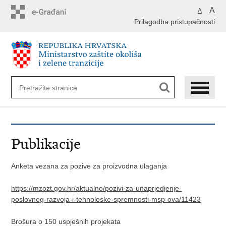
Preskoči
A
A
na
Prilagodba pristupačnosti
glavni
sadržaj
Publikacije
Anketa vezana za pozive za proizvodna ulaganja
https://mzozt.gov.hr/aktualno/pozivi-za-unaprjedjenje-
poslovnog-razvoja-i-tehnoloske-spremnosti-msp-ova/11423
Brošura o 150 uspješnih projekata