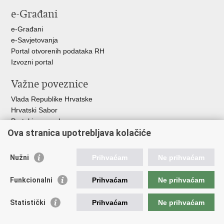
stranicu
na
na
e-Građani
Facebooku
Twitteru
e-Građani
e-Savjetovanja
Portal otvorenih podataka RH
Izvozni portal
Važne poveznice
Vlada Republike Hrvatske
Hrvatski Sabor
Portal javne nabave
Ova stranica upotrebljava kolačiće
Centralizirani sustav za zapošljavanje
Zavod za zaštitu okoliša i prirode
Nužni
Prihvaćam
Ne prihvaćam
Institucije i Javne ustanove u nadležnosti
Ministarstva
Funkcionalni
Prihvaćam
Ne prihvaćam
Fond za zaštitu okoliša i energetsku učinkovitost
Statistički
Prihvaćam
Ne prihvaćam
Državni hidrometeorološki zavod
Hrvatske vode