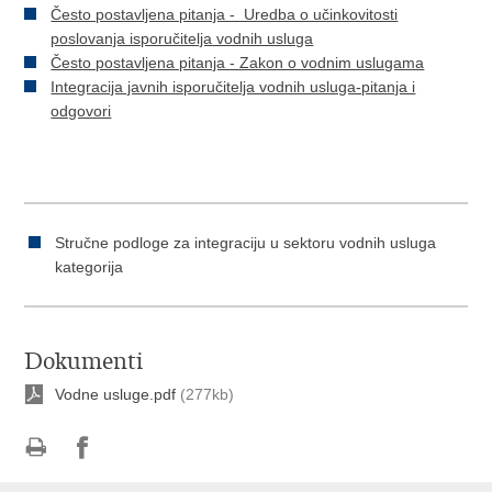
Često postavljena pitanja - Uredba o učinkovitosti
poslovanja isporučitelja vodnih usluga
Često postavljena pitanja - Zakon o vodnim uslugama
Integracija javnih isporučitelja vodnih usluga-pitanja i
odgovori
Stručne podloge za integraciju u sektoru vodnih usluga
kategorija
Dokumenti
Vodne usluge.pdf
(277kb)
Ispiši
Podijeli
Podijeli