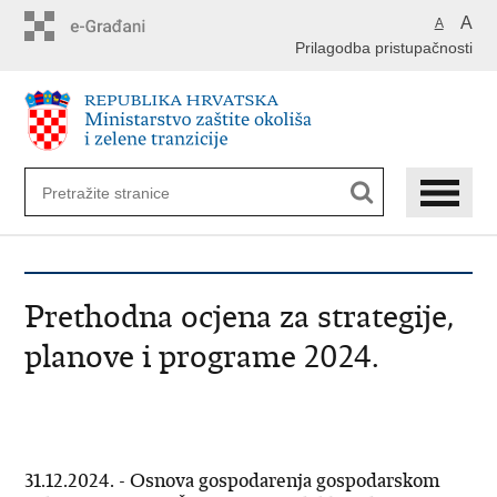
Preskoči
A
A
na
Prilagodba pristupačnosti
glavni
sadržaj
Prethodna ocjena za strategije,
planove i programe 2024.
31.12.2024. - Osnova gospodarenja gospodarskom