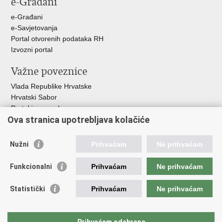
e-Građani
Facebooku
Twitteru
e-Građani
e-Savjetovanja
Portal otvorenih podataka RH
Izvozni portal
Važne poveznice
Vlada Republike Hrvatske
Hrvatski Sabor
Portal javne nabave
Ova stranica upotrebljava kolačiće
Centralizirani sustav za zapošljavanje
Zavod za zaštitu okoliša i prirode
Nužni
Prihvaćam
Ne prihvaćam
Institucije i Javne ustanove u nadležnosti
Ministarstva
Funkcionalni
Prihvaćam
Ne prihvaćam
Fond za zaštitu okoliša i energetsku učinkovitost
Statistički
Prihvaćam
Ne prihvaćam
Državni hidrometeorološki zavod
Hrvatske vode
Parkovi Hrvatske