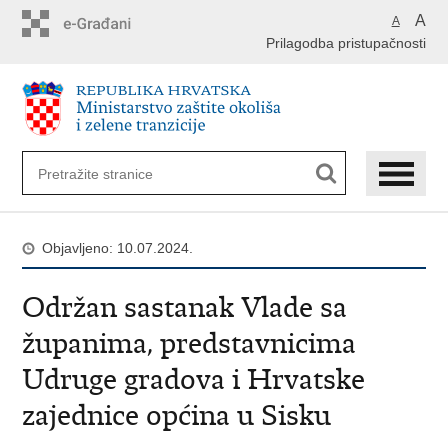
Preskoči
A
A
na
Prilagodba pristupačnosti
glavni
sadržaj
Objavljeno: 10.07.2024.
Održan sastanak Vlade sa
županima, predstavnicima
Udruge gradova i Hrvatske
zajednice općina u Sisku