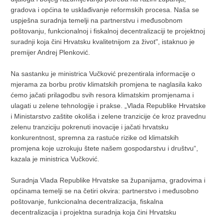
gradova i općina te usklađivanje reformskih procesa. Naša se
uspješna suradnja temelji na partnerstvu i međusobnom
poštovanju, funkcionalnoj i fiskalnoj decentralizaciji te projektnoj
suradnji koja čini Hrvatsku kvalitetnijom za život", istaknuo je
premijer Andrej Plenković.
Na sastanku je ministrica Vučković prezentirala informacije o
mjerama za borbu protiv klimatskih promjena te naglasila kako
ćemo jačati prilagodbu svih resora klimatskim promjenama i
ulagati u zelene tehnologije i prakse. „Vlada Republike Hrvatske
i Ministarstvo zaštite okoliša i zelene tranzicije će kroz pravednu
zelenu tranziciju pokrenuti inovacije i jačati hrvatsku
konkurentnost, spremna za rastuće rizike od klimatskih
promjena koje uzrokuju štete našem gospodarstvu i društvu“,
kazala je ministrica Vučković.
Suradnja Vlada Republike Hrvatske sa županijama, gradovima i
općinama temelji se na četiri okvira: partnerstvo i međusobno
poštovanje, funkcionalna decentralizacija, fiskalna
decentralizacija i projektna suradnja koja čini Hrvatsku