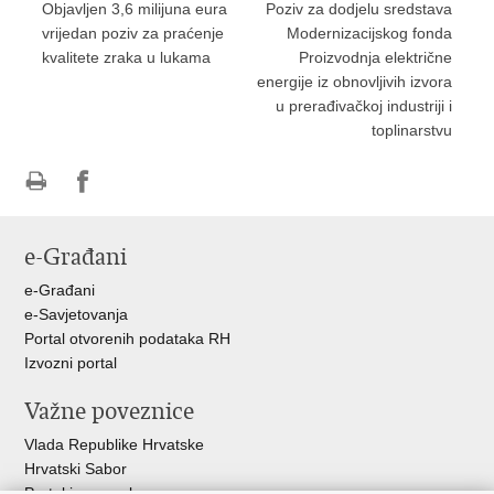
Objavljen 3,6 milijuna eura
Poziv za dodjelu sredstava
vrijedan poziv za praćenje
Modernizacijskog fonda
kvalitete zraka u lukama
Proizvodnja električne
energije iz obnovljivih izvora
u prerađivačkoj industriji i
toplinarstvu
Ispiši
Podijeli
Podijeli
stranicu
na
na
e-Građani
Facebooku
Twitteru
e-Građani
e-Savjetovanja
Portal otvorenih podataka RH
Izvozni portal
Važne poveznice
Vlada Republike Hrvatske
Hrvatski Sabor
Portal javne nabave