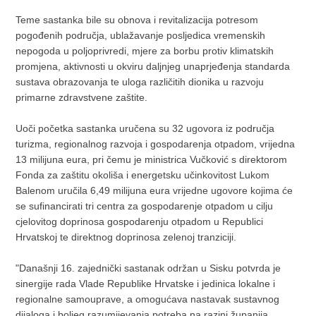
Teme sastanka bile su obnova i revitalizacija potresom
pogođenih područja, ublažavanje posljedica vremenskih
nepogoda u poljoprivredi, mjere za borbu protiv klimatskih
promjena, aktivnosti u okviru daljnjeg unaprjeđenja standarda
sustava obrazovanja te uloga različitih dionika u razvoju
primarne zdravstvene zaštite.
Uoči početka sastanka uručena su 32 ugovora iz područja
turizma, regionalnog razvoja i gospodarenja otpadom, vrijedna
13 milijuna eura, pri čemu je ministrica Vučković s direktorom
Fonda za zaštitu okoliša i energetsku učinkovitost Lukom
Balenom uručila 6,49 milijuna eura vrijedne ugovore kojima će
se sufinancirati tri centra za gospodarenje otpadom u cilju
cjelovitog doprinosa gospodarenju otpadom u Republici
Hrvatskoj te direktnog doprinosa zelenoj tranziciji.
"Današnji 16. zajednički sastanak održan u Sisku potvrda je
sinergije rada Vlade Republike Hrvatske i jedinica lokalne i
regionalne samouprave, a omogućava nastavak sustavnog
dijaloga i boljeg razumijevanja potreba na razini županija,