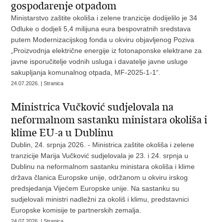
gospodarenje otpadom
Ministarstvo zaštite okoliša i zelene tranzicije dodijelilo je 34
Odluke o dodjeli 5,4 milijuna eura bespovratnih sredstava
putem Modernizacijskog fonda u okviru objavljenog
Poziva
„Proizvodnja električne energije iz fotonaponske elektrane za
javne isporučitelje vodnih usluga i davatelje javne usluge
sakupljanja komunalnog otpada, MF-2025-1-1
“.
24.07.2026. | Stranica
Ministrica Vučković sudjelovala na
neformalnom sastanku ministara okoliša i
klime EU-a u Dublinu
Dublin, 24. srpnja 2026. - Ministrica zaštite okoliša i zelene
tranzicije Marija Vučković sudjelovala je 23. i 24. srpnja u
Dublinu na neformalnom sastanku ministara okoliša i klime
država članica Europske unije, održanom u okviru irskog
predsjedanja Vijećem Europske unije. Na sastanku su
sudjelovali ministri nadležni za okoliš i klimu, predstavnici
Europske komisije te partnerskih zemalja.
24.07.2026. | Stranica