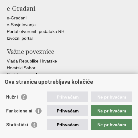
e-Građani
e-Građani
e-Savjetovanja
Portal otvorenih podataka RH
Izvozni portal
Važne poveznice
Vlada Republike Hrvatske
Hrvatski Sabor
Portal javne nabave
Ova stranica upotrebljava kolačiće
Centralizirani sustav za zapošljavanje
Zavod za zaštitu okoliša i prirode
Nužni
Prihvaćam
Ne prihvaćam
Institucije i Javne ustanove u nadležnosti
Ministarstva
Funkcionalni
Prihvaćam
Ne prihvaćam
Fond za zaštitu okoliša i energetsku učinkovitost
Statistički
Prihvaćam
Ne prihvaćam
Državni hidrometeorološki zavod
Hrvatske vode