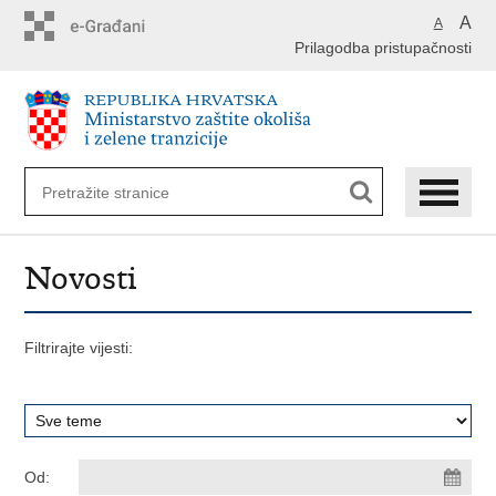
Preskoči
A
A
na
Prilagodba pristupačnosti
glavni
sadržaj
Novosti
Filtrirajte vijesti:
Od: