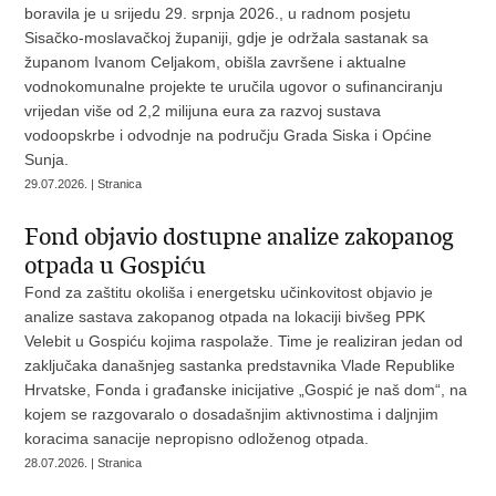
boravila je u srijedu 29. srpnja 2026., u radnom posjetu
Sisačko-moslavačkoj županiji, gdje je održala sastanak sa
županom Ivanom Celjakom, obišla završene i aktualne
vodnokomunalne projekte te uručila ugovor o sufinanciranju
vrijedan više od 2,2 milijuna eura za razvoj sustava
vodoopskrbe i odvodnje na području Grada Siska i Općine
Sunja.
29.07.2026. | Stranica
Fond objavio dostupne analize zakopanog
otpada u Gospiću
Fond za zaštitu okoliša i energetsku učinkovitost objavio je
analize sastava zakopanog otpada na lokaciji bivšeg PPK
Velebit u Gospiću kojima raspolaže. Time je realiziran jedan od
zaključaka današnjeg sastanka predstavnika Vlade Republike
Hrvatske, Fonda i građanske inicijative „Gospić je naš dom“, na
kojem se razgovaralo o dosadašnjim aktivnostima i daljnjim
koracima sanacije nepropisno odloženog otpada.
28.07.2026. | Stranica