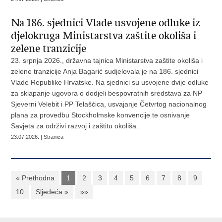
Na 186. sjednici Vlade usvojene odluke iz
djelokruga Ministarstva zaštite okoliša i
zelene tranzicije
23. srpnja 2026., državna tajnica Ministarstva zaštite okoliša i
zelene tranzicije Anja Bagarić sudjelovala je na 186. sjednici
Vlade Republike Hrvatske. Na sjednici su usvojene dvije odluke
za sklapanje ugovora o dodjeli bespovratnih sredstava za NP
Sjeverni Velebit i PP Telašćica, usvajanje Četvrtog nacionalnog
plana za provedbu Stockholmske konvencije te osnivanje
Savjeta za održivi razvoj i zaštitu okoliša.
23.07.2026. | Stranica
« Prethodna
1
2
3
4
5
6
7
8
9
10
Sljedeća »
»»