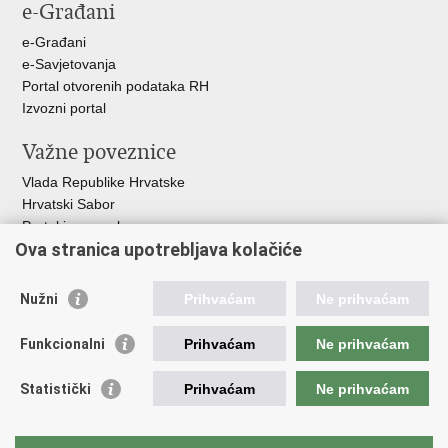
e-Građani
Facebooku
Twitteru
e-Građani
e-Savjetovanja
Portal otvorenih podataka RH
Izvozni portal
Važne poveznice
Vlada Republike Hrvatske
Hrvatski Sabor
Portal javne nabave
Ova stranica upotrebljava kolačiće
Centralizirani sustav za zapošljavanje
Zavod za zaštitu okoliša i prirode
Nužni
Prihvaćam
Ne prihvaćam
Institucije i Javne ustanove u nadležnosti
Ministarstva
Funkcionalni
Prihvaćam
Ne prihvaćam
Fond za zaštitu okoliša i energetsku učinkovitost
Statistički
Prihvaćam
Ne prihvaćam
Državni hidrometeorološki zavod
Hrvatske vode
Parkovi Hrvatske