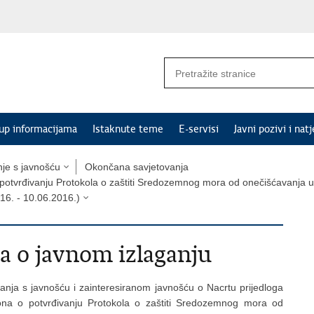
tup informacijama
Istaknute teme
E-servisi
Javni pozivi i natj
nje s javnošću
Okončana savjetovanja
potvrđivanju Protokola o zaštiti Sredozemnog mora od onečišćavanja usli
16. - 10.06.2016.)
ja o javnom izlaganju
ovanja s javnošću i zainteresiranom javnošću o Nacrtu prijedloga
kona o potvrđivanju Protokola o zaštiti Sredozemnog mora od