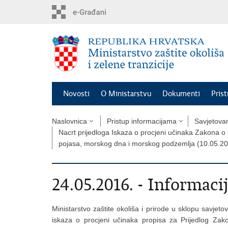
Preskoči
na
glavni
sadržaj
Novosti
O Ministarstvu
Dokumenti
Pris
Naslovnica
Pristup informacijama
Savjetova
Nacrt prijedloga Iskaza o procjeni učinaka Zakona o 
pojasa, morskog dna i morskog podzemlja (10.05.20
24.05.2016. - Informaci
Ministarstvo zaštite okoliša i prirode u sklopu savjet
iskaza o procjeni učinaka propisa za Prijedlog Za