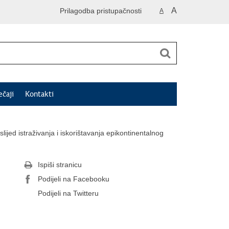
A
Prilagodba pristupačnosti
A
ečaji
Kontakti
jed istraživanja i iskorištavanja epikontinentalnog
Ispiši stranicu
Podijeli na Facebooku
Podijeli na Twitteru