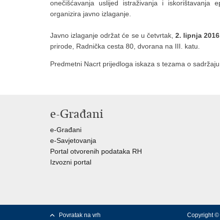
onečišćavanja uslijed istraživanja i iskorištavanj
organizira javno izlaganje.
Javno izlaganje održat će se u četvrtak,
2. lipnja 2016
prirode, Radnička cesta 80, dvorana na III. katu.
Predmetni Nacrt prijedloga iskaza s tezama o sadržaju 
e-Građani
e-Građani
e-Savjetovanja
Portal otvorenih podataka RH
Izvozni portal
Povratak na vrh
Copyright © 