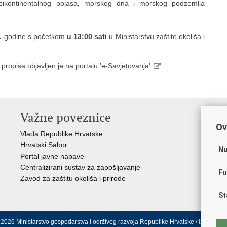
a epikontinentalnog pojasa, morskog dna i morskog podzemlja
.
godine s početkom
u 13:00 sati
u Ministarstvu zaštite okoliša i
propisa objavljen je na portalu
'e-Savjetovanja'
.
Važne poveznice
In
Ov
n
Vlada Republike Hrvatske
Hrvatski Sabor
Fon
Nu
Portal javne nabave
Drž
Centralizirani sustav za zapošljavanje
Hrv
Fu
Zavod za zaštitu okoliša i prirode
Par
Ins
St
2026 Ministarstvo gospodarstva i održivog razvoja Republike Hrvatske /
Izjava o p