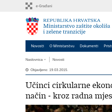
Preskoči
na
glavni
sadržaj
Novosti
O Ministarstvu
Dokumenti
Pris
Naslovnica
Novosti
Objavljeno: 19.03.2015.
Učinci cirkularne ekono
način - kroz radna mjes