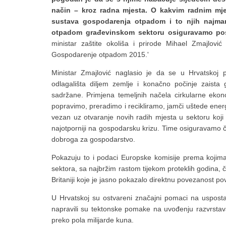
način – kroz radna mjesta. O kakvim radnim m
sustava gospodarenja otpadom i to njih najman
otpadom građevinskom sektoru osiguravamo posl
ministar zaštite okoliša i prirode Mihael Zmajlov
Gospodarenje otpadom 2015.'
Ministar Zmajlović naglasio je da se u Hrvatskoj
odlagališta diljem zemlje i konačno počinje zaista
sadržane. Primjena temeljnih načela cirkularne ekon
popravimo, preradimo i recikliramo, jamči uštede energ
vezan uz otvaranje novih radih mjesta u sektoru koj
najotporniji na gospodarsku krizu. Time osiguravamo čis
dobroga za gospodarstvo.
Pokazuju to i podaci Europske komisije prema kojima 
sektora, sa najbržim rastom tijekom proteklih godina, čak
Britaniji koje je jasno pokazalo direktnu povezanost po
U Hrvatskoj su ostvareni značajni pomaci na usposta
napravili su tektonske pomake na uvođenju razvrstavan
preko pola milijarde kuna.