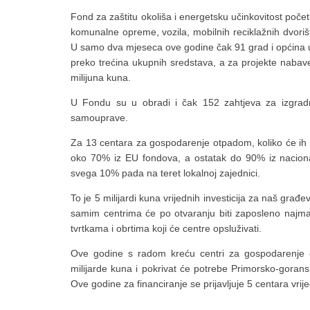
Fond za zaštitu okoliša i energetsku učinkovitost poč
komunalne opreme, vozila, mobilnih reciklažnih dvorišt
U samo dva mjeseca ove godine čak 91 grad i općina upu
preko trećina ukupnih sredstava, a za projekte nabave
milijuna kuna.
U Fondu su u obradi i čak 152 zahtjeva za izgradnju
samouprave.
Za 13 centara za gospodarenje otpadom, koliko će ih u 
oko 70% iz EU fondova, a ostatak do 90% iz nacional
svega 10% pada na teret lokalnoj zajednici.
To je 5 milijardi kuna vrijednih investicija za naš građev
samim centrima će po otvaranju biti zaposleno najma
tvrtkama i obrtima koji će centre opsluživati.
Ove godine s radom kreću centri za gospodarenje o
milijarde kuna i pokrivat će potrebe Primorsko-goransk
Ove godine za financiranje se prijavljuje 5 centara vrij