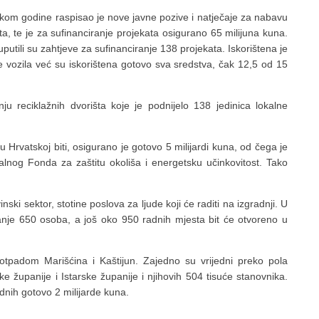
etkom godine raspisao je nove javne pozive i natječaje za nabavu
a, te je za sufinanciranje projekata osigurano 65 milijuna kuna.
tili su zahtjeve za sufinanciranje 138 projekata. Iskorištena je
 vozila već su iskorištena gotovo sva sredstva, čak 12,5 od 15
 reciklažnih dvorišta koje je podnijelo 138 jedinica lokalne
Hrvatskoj biti, osigurano je gotovo 5 milijardi kuna, od čega je
nog Fonda za zaštitu okoliša i energetsku učinkovitost. Tako
inski sektor, stotine poslova za ljude koji će raditi na izgradnji. U
nje 650 osoba, a još oko 950 radnih mjesta bit će otvoreno u
tpadom Marišćina i Kaštijun. Zajedno su vrijedni preko pola
e županije i Istarske županije i njihovih 504 tisuće stanovnika.
ednih gotovo 2 milijarde kuna.