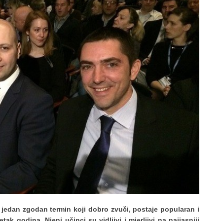
š jedan zgodan termin koji dobro zvuči, postaje popularan i
k godina. Njeni učinci su vidljivi i mjerljivi na najjasniji