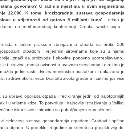
jestima govorimo? O radnim mjestima u svim segmentima
je 12.000. K tome, kroz
izgradnju sustava gospodarenja
ove u vrijednosti od gotovo 5 milijardi kuna'
- rekao je
ić danas na međunarodnoj konferenciji 'Croatia waste expo -
 prekida s lošom praksom zbrinjavanja otpada na preko 300
 gospodariti otpadom i vrijednim sirovinama koje su u njemu
omije, znači da proizvode i sirovine ponovno upotrebljavamo,
ije i sirovina, manju ovisnost o uvoznim sirovinama i direktno je
i možda jedini raste dvoznamenkastim postotkom i dokazano je
t i zdravi okoliš, veću kvalitetu života građana i činimo još više
su upravo oporaba otpada i recikliranje jedni od najotpornijih
 i u vrijeme krize. To potvrđuje i najnovije istraživanje u Velikoj
većane iskoristivosti sirovina sa poboljšanjem zaposlenosti.
vi cjelovitog sustava gospodarenja otpadom. Gradovi i općine
ja otpada. U protekle tri godine pokrenuti su projekti vrijedni