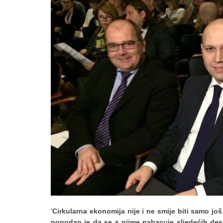
'
Cirkularna ekonomija nije i ne smije biti samo jo
pogodan je da se s njime nabacuje sljedećih deseta