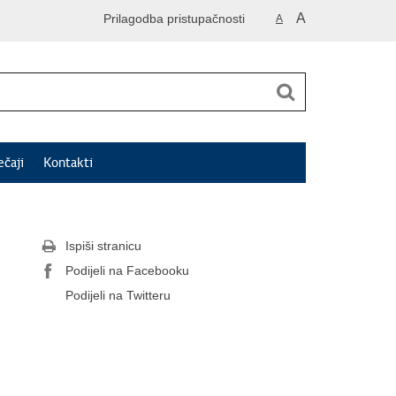
A
Prilagodba pristupačnosti
A
ečaji
Kontakti
Ispiši stranicu
Podijeli na Facebooku
Podijeli na Twitteru