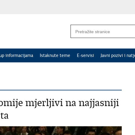
tup informacijama
Istaknute teme
E-servisi
Javni pozivi i natj
mije mjerljivi na najjasniji
ta