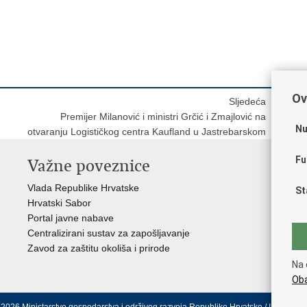
Ov
Sljedeća
Premijer Milanović i ministri Grčić i Zmajlović na
Nu
otvaranju Logističkog centra Kaufland u Jastrebarskom
Fu
Važne poveznice
In
n
Vlada Republike Hrvatske
St
Hrvatski Sabor
Fon
Portal javne nabave
Drž
Centralizirani sustav za zapošljavanje
Hrv
Zavod za zaštitu okoliša i prirode
Par
Na 
Ins
Oba