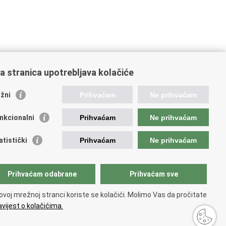
a stranica upotrebljava kolačiće
žni
Prihvaćam
Ne prihvaćam
nkcionalni
Prihvaćam
Ne prihvaćam
stitucije i Javne ustanove u
adležnosti Ministarstva
atistički
Prihvaćam
Ne prihvaćam
d za zaštitu okoliša i energetsku učinkovitost
avni hidrometeorološki zavod
Prihvaćam odabrane
Prihvaćam sve
atske vode
kovi Hrvatske
ovoj mrežnoj stranci koriste se kolačići. Molimo Vas da pročitate
titut za vode „Josip Juraj Strossmayer“
vijest o kolačićima.