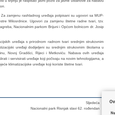
tost u srpnju je raspisao javni poziv za javne ustanove za nabavu
zon.
ve. Za zamjenu rashladnog uređaja potpisani su ugovori sa MUP-
re Milosrdnice. Ugovori za zamjenu štetne radne tvari, tzv.
iz Zagreba, Nacionalnim parkom Brijuni i Općom bolnicom dr. Josip
zacijskih uređaja s prirodnom radnom tvari srednjim strukovnim
izacijski uređaji dodijeljeni su srednjim strukovnim školama u
dinu, Novoj Gradišci, Rijeci i Metkoviću. Nabava ovih uređaja
rati i servisirati uređaje koji počivaju na novim tehnologijama, a
eće klimatizacijske uređaje koji koriste štetne tvari.
Ov
Sljedeća
Nacionalni park Risnjak slavi 62. rođendan
Nu