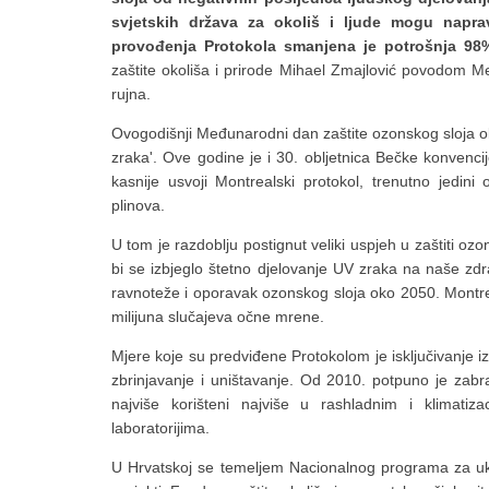
svjetskih država za okoliš i ljude mogu napra
provođenja Protokola smanjena je potrošnja 98
zaštite okoliša i prirode Mihael Zmajlović povodom M
rujna.
Ovogodišnji Međunarodni dan zaštite ozonskog sloja ob
zraka'. Ove godine je i 30. obljetnica Bečke konvenci
kasnije usvoji Montrealski protokol, trenutno jedin
plinova.
U tom je razdoblju postignut veliki uspjeh u zaštiti oz
bi se izbjeglo štetno djelovanje UV zraka na naše zdr
ravnoteže i oporavak ozonskog sloja oko 2050. Montreal
milijuna slučajeva očne mrene.
Mjere koje su predviđene Protokolom je isključivanje i
zbrinjavanje i uništavanje. Od 2010. potpuno je zabra
najviše korišteni najviše u rashladnim i klimatiz
laboratorijima.
U Hrvatskoj se temeljem Nacionalnog programa za ukid