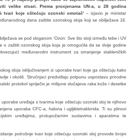
viti velike stvari. Prema procjenama UN-a, u 28 godina
% tvari koje oštećuju ozonski omotač'
– izjavio je ministar
eđunarodnog dana zaštite ozonskog sloja koji se obilježava 16.
ilježava se pod sloganom 'Ozon: Sve što stoji između tebe i UV
je o zaštiti ozonskog sloja koja je omogućila da se dvije godine
i obvezujući međunarodni instrument za smanjenje stakleničkih
onskog sloja isključivanjem iz uporabe tvari koje ga oštećuju kako
avlje i okoliš. Stručnjaci predviđaju potpunu uspostavu prirodne
ski protokol spriječio je milijune slučajeva raka kože i desetke
z uporabe uređaja s tvarima koje oštećuju ozonski sloj te njihovo
njena uporaba CFC-a, halona i ugljiktetraklorida. Ti su plinovi
acijskim uređajima, protupožarnim sustavima i aparatima te
anje potrošnje tvari koje oštećuju ozonski sloj provode brojni