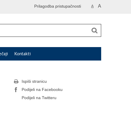
A
Prilagodba pristupačnosti
A
ečaji
Kontakti
Ispiši stranicu
Podijeli na Facebooku
Podijeli na Twitteru