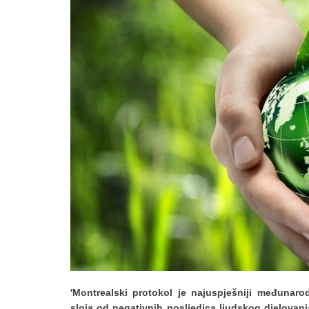
'Montrealski protokol je najuspješniji međuna
sloja od negativnih posljedica ljudskog djelovanj