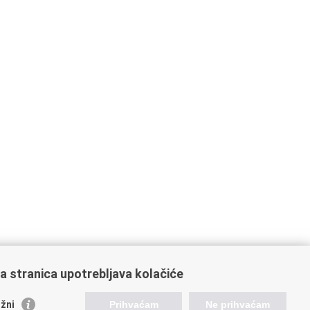
a stranica upotrebljava kolačiće
žni
Prihvaćam
Ne prihvaćam