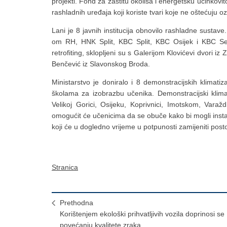
projekti. Fond za zaštitu okoliša i energetsku učinkovi
rashladnih uređaja koji koriste tvari koje ne oštećuju o
Lani je 8 javnih institucija obnovilo rashladne susta
om RH, HNK Split, KBC Split, KBC Osijek i KBC Sest
retrofiting, sklopljeni su s Galerijom Klovićevi dvori 
Benčević iz Slavonskog Broda.
Ministarstvo je doniralo i 8 demonstracijskih klimati
školama za izobrazbu učenika. Demonstracijski klimat
Velikoj Gorici, Osijeku, Koprivnici, Imotskom, Varaž
omogućit će učenicima da se obuče kako bi mogli instali
koji će u dogledno vrijeme u potpunosti zamijeniti postoj
Stranica
Prethodna
Korištenjem ekološki prihvatljivih vozila doprinosi se
povećanju kvalitete zraka