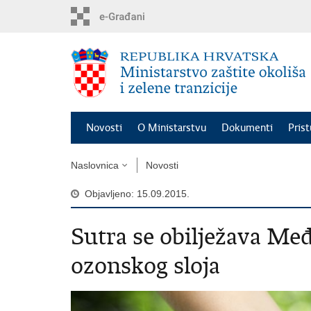
Preskoči
na
glavni
sadržaj
Novosti
O Ministarstvu
Dokumenti
Pris
Naslovnica
Novosti
Objavljeno: 15.09.2015.
Sutra se obilježava Me
ozonskog sloja