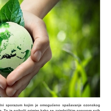
rodni sporazum kojim je omogućeno spašavanje ozonskog
a. To je najbolji primjer kako se zajedničkim naporom svih