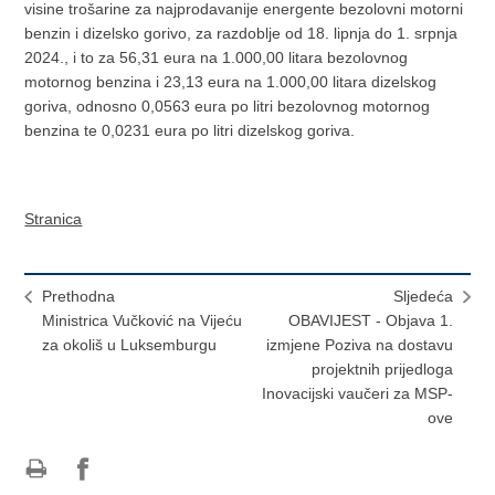
visine trošarine za najprodavanije energente bezolovni motorni
benzin i dizelsko gorivo, za razdoblje od 18. lipnja do 1. srpnja
2024., i to za 56,31 eura na 1.000,00 litara bezolovnog
motornog benzina i 23,13 eura na 1.000,00 litara dizelskog
goriva, odnosno 0,0563 eura po litri bezolovnog motornog
benzina te 0,0231 eura po litri dizelskog goriva.
Stranica
Prethodna
Sljedeća
Ministrica Vučković na Vijeću
OBAVIJEST - Objava 1.
za okoliš u Luksemburgu
izmjene Poziva na dostavu
projektnih prijedloga
Inovacijski vaučeri za MSP-
ove
Ispiši
Podijeli
Podijeli