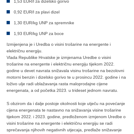
1,53 EUR/l za dizelsko gorivo
0,92 EUR/l za plavi dizel
1,30 EUR/kg UNP za spremnike
1,93 EUR/kg UNP za boce
Izmijenjena je i Uredba o visini trošarine na energente i
električnu energiju.
Vlada Republike Hrvatske je izmjenama Uredbe o visini
trošarine na energente i električnu energiju tijekom 2022.
godine u devet navrata snižavala visinu trošarine na bezolovni
motorni benzin i dizelsko gorivo te u prosincu 2022. godine i na
loživo ulje radi ublažavanja rasta maloprodajne cijene
energenata, a od početka 2023. u trideset jednom navratu.
S obzirom da i dalje postoje okolnosti koje utječu na povećanje
cijena energenata te nastavno na snižavanja visine trošarine
tijekom 2022. i 2023. godine, predloženom izmjenom Uredbe o
visini trošarine na energente i električnu energiju se radi
sprečavanja njihovih negativnih utjecaja, predlaže snižavanje