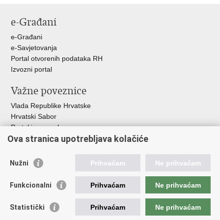
stranicu
na
na
e-Građani
Facebooku
Twitteru
e-Građani
e-Savjetovanja
Portal otvorenih podataka RH
Izvozni portal
Važne poveznice
Vlada Republike Hrvatske
Hrvatski Sabor
Portal javne nabave
Ova stranica upotrebljava kolačiće
Centralizirani sustav za zapošljavanje
Zavod za zaštitu okoliša i prirode
Nužni
Prihvaćam
Ne prihvaćam
Institucije i Javne ustanove u nadležnosti
Ministarstva
Funkcionalni
Prihvaćam
Ne prihvaćam
Fond za zaštitu okoliša i energetsku učinkovitost
Statistički
Prihvaćam
Ne prihvaćam
Državni hidrometeorološki zavod
Hrvatske vode