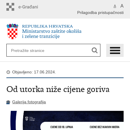
Preskoči
A
A
na
Prilagodba pristupačnosti
glavni
sadržaj
Objavljeno: 17.06.2024.
Od utorka niže cijene goriva
Galerija fotografija