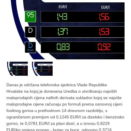
Danas je održana telefonska sjednica Vlade Republike
Hrvatske na kojoj je donesena Uredba o utvrđivanju najviših
maloprodajnih cijena naftnih derivata sukladno kojoj se najviše
maloprodajne cijene računaju po formuli prema osnovnoj cijeni
fosilnog goriva u prethodnom 14 dnevnom razdoblju, s
ograničenom premijom od 0,1245 EUR/l za dizelsko i benzinsko
gorivo, te 0,0781 EUR/l za plavi dizel, a u iznosu 0,8229
EUR/kg smjesa propan - butan za boce, odnosno 0,3716