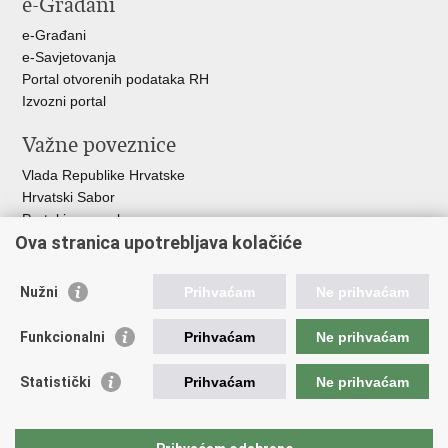
e-Građani
Facebooku
Twitteru
e-Građani
e-Savjetovanja
Portal otvorenih podataka RH
Izvozni portal
Važne poveznice
Vlada Republike Hrvatske
Hrvatski Sabor
Portal javne nabave
Ova stranica upotrebljava kolačiće
Centralizirani sustav za zapošljavanje
Zavod za zaštitu okoliša i prirode
Nužni
Prihvaćam
Ne prihvaćam
Institucije i Javne ustanove u nadležnosti
Ministarstva
Funkcionalni
Prihvaćam
Ne prihvaćam
Fond za zaštitu okoliša i energetsku učinkovitost
Statistički
Prihvaćam
Ne prihvaćam
Državni hidrometeorološki zavod
Hrvatske vode
Parkovi Hrvatske