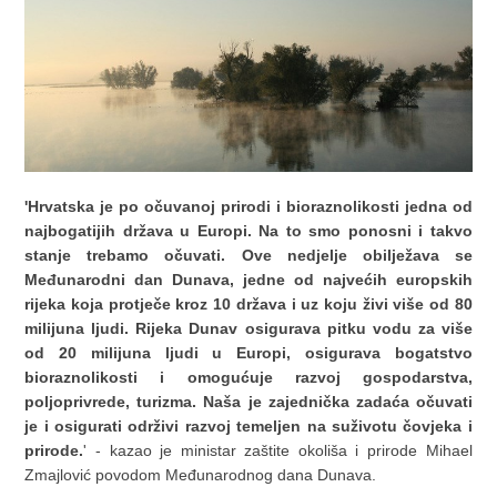
'Hrvatska je po očuvanoj prirodi i bioraznolikosti jedna od
najbogatijih država u Europi. Na to smo ponosni i takvo
stanje trebamo očuvati. Ove nedjelje obilježava se
Međunarodni dan Dunava, jedne od najvećih europskih
rijeka koja protječe kroz 10 država i uz koju živi više od 80
milijuna ljudi. Rijeka Dunav osigurava pitku vodu za više
od 20 milijuna ljudi u Europi, osigurava bogatstvo
bioraznolikosti i omogućuje razvoj gospodarstva,
poljoprivrede, turizma. Naša je zajednička zadaća očuvati
je i osigurati održivi razvoj temeljen na suživotu čovjeka i
prirode.
' - kazao je ministar zaštite okoliša i prirode Mihael
Zmajlović povodom Međunarodnog dana Dunava.