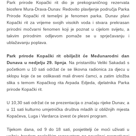
Park prirode Kopački rit dio je prekograničnog rezervata
biosfere Mura-Drava-Dunav. Redovito plavljenje područja Parka
Prirode Kopački rit temeljni je fenomen parka. Dunav plavi
Kopački rit za vrijeme svojih visokih voda i stvara prekrasan
prirodni močvarni fenomen koji je poznat u cijelom svijetu, a
takvim prirodnim odljevom pomaže se u sprječavanju i
ublažavanju poplava.
Park prirode Kopački rit obilježit će Međunarodni dan
Dunava u nedjelju 29. lipnja
. Na pristaništu Veliki Sakadaš s
početkom u 10 sati održat će se likovna radionica za djecu u
sklopu koje će se oslikavati mali drveni čamci, a zatim izložba
slika s temom Kopačkog rita Arpada Edjeda, djelatnika Parka
prirode Kopački rit.
U 10,30 sati održat će se prezentacija o značaju rijeke Dunav, a
u 11 sati kulturno umjetnička društva mladih iz obližnjih mjesta
Kopačeva, Luga i Vardarca izvest će plesni program.
Tijekom dana, od 9 do 18 sati, posjetitelji će moći uživati u
vožnju brodom zoološkim rezervatom po povoljnoj promotivnoj