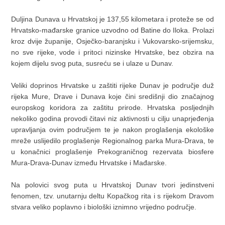
Duljina Dunava u Hrvatskoj je 137,55 kilometara i proteže se od
Hrvatsko-mađarske granice uzvodno od Batine do Iloka. Prolazi
kroz dvije županije, Osječko-baranjsku i Vukovarsko-srijemsku,
no sve rijeke, vode i pritoci nizinske Hrvatske, bez obzira na
kojem dijelu svog puta, susreću se i ulaze u Dunav.
Veliki doprinos Hrvatske u zaštiti rijeke Dunav je područje duž
rijeka Mure, Drave i Dunava koje čini središnji dio značajnog
europskog koridora za zaštitu prirode. Hrvatska posljednjih
nekoliko godina provodi čitavi niz aktivnosti u cilju unaprjeđenja
upravljanja ovim područjem te je nakon proglašenja ekološke
mreže uslijedilo proglašenje Regionalnog parka Mura-Drava, te
u konačnici proglašenje Prekograničnog rezervata biosfere
Mura-Drava-Dunav između Hrvatske i Mađarske.
Na polovici svog puta u Hrvatskoj Dunav tvori jedinstveni
fenomen, tzv. unutarnju deltu Kopačkog rita i s rijekom Dravom
stvara veliko poplavno i biološki iznimno vrijedno područje.