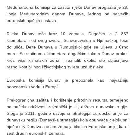
Međunarodna komisija za zaštitu rijeke Dunav proglasila je 29.
lipnja Međunarodnim danom Dunava, jednog od najvećih
europskih riječnih sustava.
Rijeka Dunav teče kroz 10 zemalja. Dugačka je 2 857
kilometara i od svog izvora, Schwarzwalda u Njemačkoj, teče
do ušća, Delte Dunava u Rumunjskoj gdje se ulijeva u Crno
more. Sa stotinama kilometara dugačkim tokom Dunav prolazi
kroz više klimatskih zona i raznolik okoliš, što objašnjava
raznolikost biljnog i životinjskog svijeta uzduž rijeke.
Europska komisija Dunav je prepoznala kao 'najvažniju
neoceansku vodu u Europi'.
Prekogranična zaštita i korištenje prirodnih resursa temeljeno
na načelu održivosti zajednički je cilj država dunavske regije.
Stoga je 2011. godine usvojena Strategija Europske unije za
dunavsku regiju (Dunavska strategija) koja obuhvaća cjelokupni
riječni sliv Dunava s osam zemalja članica Europske unije, kao i
šest drugih europskih zemalja.