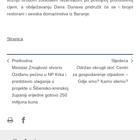
cijeni, a obilježavanju Dana Dunava pridružit će se i brojni
restorani i seoska domaćinstva iz Baranje.
Stranica
Prethodna
Sljedeća
Ministar Zmajlović otvorio
Održan okrugli stol: Centri
Oziđanu pećinu u NP Krka i
za gospodarenje otpadom –
predstavio ulaganja u
Gdje smo? Kamo idemo?
projekte u Šibensko-kninskoj
županiji vrijedne gotovo 250
milijuna kuna
Ispiši
Podijeli
Podijeli
stranicu
na
na