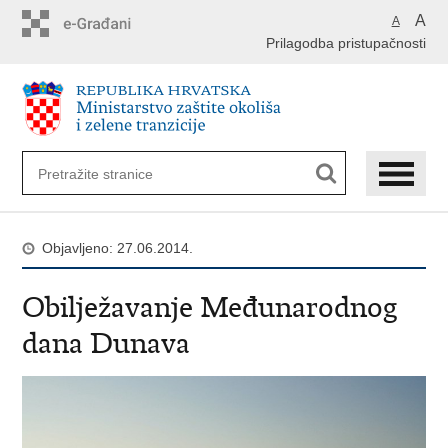
Preskoči
A
A
na
Prilagodba pristupačnosti
glavni
sadržaj
Objavljeno: 27.06.2014.
Obilježavanje Međunarodnog
dana Dunava