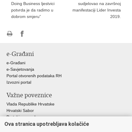
Doing Business ljestvici
sudjelovao na završnoj
potvrda je da radimo u
manifestaciji Lider Investa
dobrom smjeru“
2019.
Ispiši
Podijeli
Podijeli
stranicu
na
na
e-Građani
Facebooku
Twitteru
e-Građani
e-Savjetovanja
Portal otvorenih podataka RH
Izvozni portal
Važne poveznice
Vlada Republike Hrvatske
Hrvatski Sabor
Portal javne nabave
Ova stranica upotrebljava kolačiće
Centralizirani sustav za zapošljavanje
Zavod za zaštitu okoliša i prirode