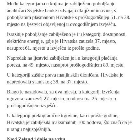
Među kategorijama u kojima je zabilježeno poboljšanje
analitičari Svjetske banke izdvajaju uknjižbu imovine, s
poboljšanim plasmanom Hrvatske s prošlogodišnjeg 51. na 38.
mjesto na ljestvici objavljenoj u ovogodišnjem izvješću.
Izrazitije poboljšanje zabilježeno je i u kategoriji dostupnosti
električne energije, gdje je Hrvatska zauzela 37. mjesto,
nasuprot 61. mjestu u izvješću iz prošle godine.
Napredak na ljestvici zabilježen je i u kategoriji plaćanja
poreza, na 49. mjesto, nasuprot prošlogodišnjem 89. mjestu.
U kategoriji zaštite prava manjinskih dioničara, Hrvatska je
napredovala s lanjskog 38. na 37. mjesto.
Blago je nazadovala, za dva mjesta, u kategoriji izvršenja
ugovora, zauzevši 27. mjesto, u odnosu na 25. mjesto u
prošlogodišnjem izvješću.
U kategoriji prekogranične trgovine, kao i prošle godine,
Hrvatska je zabilježila maksimalnih 100 bodova, što znači da je
u rangu najuspješnijih.
Novi Zeland i dalje na vrhu