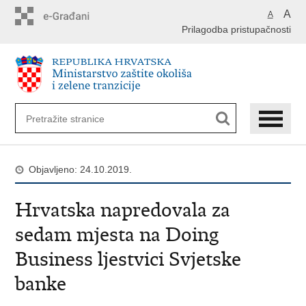
Preskoči
A
A
na
Prilagodba pristupačnosti
glavni
sadržaj
Objavljeno: 24.10.2019.
Hrvatska napredovala za
sedam mjesta na Doing
Business ljestvici Svjetske
banke