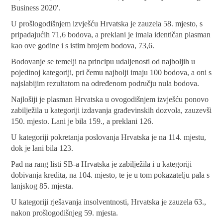
Business 2020'.
U prošlogodišnjem izvješću Hrvatska je zauzela 58. mjesto, s
pripadajućih 71,6 bodova, a preklani je imala identičan plasman
kao ove godine i s istim brojem bodova, 73,6.
Bodovanje se temelji na principu udaljenosti od najboljih u
pojedinoj kategoriji, pri čemu najbolji imaju 100 bodova, a oni s
najslabijim rezultatom na određenom području nula bodova.
Najlošiji je plasman Hrvatska u ovogodišnjem izvješću ponovo
zabilježila u kategoriji izdavanja građevinskih dozvola, zauzevši
150. mjesto. Lani je bila 159., a preklani 126.
U kategoriji pokretanja poslovanja Hrvatska je na 114. mjestu,
dok je lani bila 123.
Pad na rang listi SB-a Hrvatska je zabilježila i u kategoriji
dobivanja kredita, na 104. mjesto, te je u tom pokazatelju pala s
lanjskog 85. mjesta.
U kategoriji rješavanja insolventnosti, Hrvatska je zauzela 63.,
nakon prošlogodišnjeg 59. mjesta.