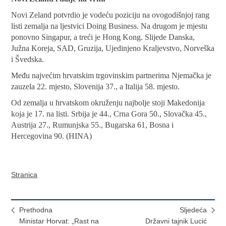
Novi Zeland potvrdio je vodeću poziciju na ovogodišnjoj rang
listi zemalja na ljestvici Doing Business. Na drugom je mjestu
ponovno Singapur, a treći je Hong Kong. Slijede Danska,
Južna Koreja, SAD, Gruzija, Ujedinjeno Kraljevstvo, Norveška
i Švedska.
Među najvećim hrvatskim trgovinskim partnerima Njemačka je
zauzela 22. mjesto, Slovenija 37., a Italija 58. mjesto.
Od zemalja u hrvatskom okruženju najbolje stoji Makedonija
koja je 17. na listi. Srbija je 44., Crna Gora 50., Slovačka 45.,
Austrija 27., Rumunjska 55., Bugarska 61, Bosna i
Hercegovina 90. (HINA)
Stranica
Prethodna
Sljedeća
Ministar Horvat: „Rast na
Državni tajnik Lucić