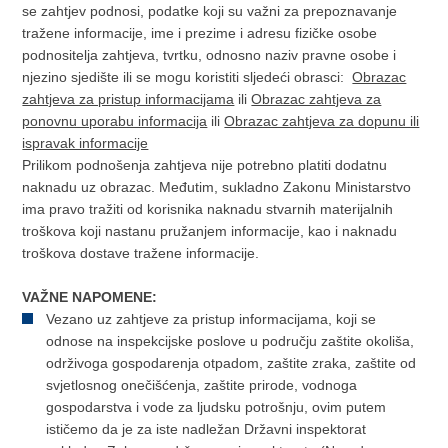
se zahtjev podnosi, podatke koji su važni za prepoznavanje
tražene informacije, ime i prezime i adresu fizičke osobe
podnositelja zahtjeva, tvrtku, odnosno naziv pravne osobe i
njezino sjedište ili se mogu koristiti sljedeći obrasci:
Obrazac
zahtjeva za pristup informacijama
ili
Obrazac zahtjeva za
ponovnu uporabu informacija
ili
Obrazac zahtjeva za dopunu ili
ispravak informacije
Prilikom podnošenja zahtjeva nije potrebno platiti dodatnu
naknadu uz obrazac. Međutim, sukladno Zakonu Ministarstvo
ima pravo tražiti od korisnika naknadu stvarnih materijalnih
troškova koji nastanu pružanjem informacije, kao i naknadu
troškova dostave tražene informacije.
VAŽNE NAPOMENE:
Vezano uz zahtjeve za pristup informacijama, koji se
odnose na inspekcijske poslove u području zaštite okoliša,
održivoga gospodarenja otpadom, zaštite zraka, zaštite od
svjetlosnog onečišćenja, zaštite prirode, vodnoga
gospodarstva i vode za ljudsku potrošnju, ovim putem
ističemo da je za iste nadležan Državni inspektorat