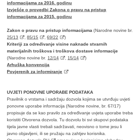
informacijama za 2016. godinu
Izvješće o provedbi Zakona o pravu na pristup
informacijama za 2015. godinu
Zakon o pravu na pristup informacijama
(Narodne novine br.
25/13
,
85/15
,
69/22
)
Kriteriji za određivanje visine naknade stvarnih
materijalnih troškova i troškova dostave informacije
(Narodne novine br.
12/14
,
15/14
)
Arhuška konvencija
Povjerenik za informiranje
​UVJETI PONOVNE UPORABE PODATAKA
​Pravilnik o vrstama i sadržaju dozvola kojima se utvrđuju uvjeti
ponovne uporabe informacija (Narodne novine, br. 67/17)
propisuje da se kao pravilo za određivanje uvjeta uporabe treba
koristiti Otvorena dozvola. Tu dozvolu bi svi skupovi podataka
tijela javne vlasti trebali sadržavati, neovisno o tome jesu li
javno objavljeni, ili se pružaju na zahtjev korisnika.