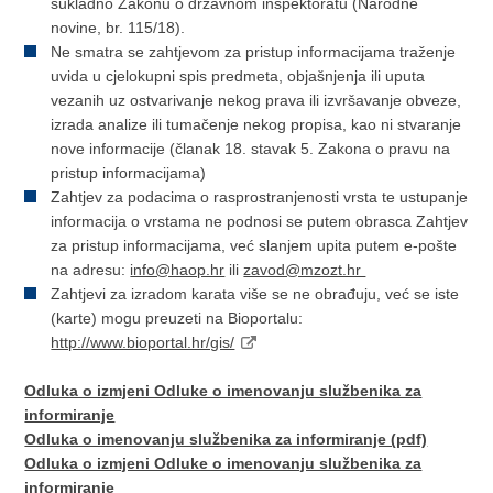
sukladno Zakonu o državnom inspektoratu (Narodne
novine, br. 115/18).
Ne smatra se zahtjevom za pristup informacijama traženje
uvida u cjelokupni spis predmeta, objašnjenja ili uputa
vezanih uz ostvarivanje nekog prava ili izvršavanje obveze,
izrada analize ili tumačenje nekog propisa, kao ni stvaranje
nove informacije (članak 18. stavak 5. Zakona o pravu na
pristup informacijama)
Zahtjev za podacima o rasprostranjenosti vrsta te ustupanje
informacija o vrstama ne podnosi se putem obrasca Zahtjev
za pristup informacijama, već slanjem upita putem e-pošte
na adresu:
info@haop.hr
ili
zavod@mzozt.hr
Zahtjevi za izradom karata više se ne obrađuju, već se iste
(karte) mogu preuzeti na Bioportalu:
http://www.bioportal.hr/gis/
Odluka o izmjeni Odluke o imenovanju službenika za
informiranje
Odluka o imenovanju službenika za informiranje (pdf)
Odluka o izmjeni Odluke o imenovanju službenika za
informiranje