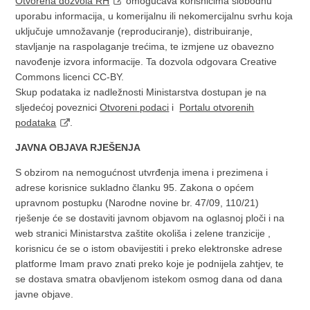
Otvorena dozvola RH
omogućava korisnicima slobodnu
uporabu informacija, u komerijalnu ili nekomercijalnu svrhu koja
uključuje umnožavanje (reproduciranje), distribuiranje,
stavljanje na raspolaganje trećima, te izmjene uz obavezno
navođenje izvora informacije. Ta dozvola odgovara Creative
Commons licenci CC-BY.
​Skup podataka iz nadležnosti Ministarstva dostupan je na
sljedećoj poveznici
Otvoreni podaci
i
Portalu otvorenih
podataka
.
JAVNA OBJAVA RJEŠENJA
S obzirom na nemogućnost utvrđenja imena i prezimena i
adrese korisnice sukladno članku 95. Zakona o općem
upravnom postupku (Narodne novine br. 47/09, 110/21)
rješenje će se dostaviti javnom objavom na oglasnoj ploči i na
web stranici Ministarstva zaštite okoliša i zelene tranzicije ,
korisnicu će se o istom obavijestiti i preko elektronske adrese
platforme Imam pravo znati preko koje je podnijela zahtjev, te
se dostava smatra obavljenom istekom osmog dana od dana
javne objave.