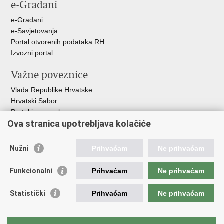
e-Građani
Facebooku
Twitteru
e-Građani
e-Savjetovanja
Portal otvorenih podataka RH
Izvozni portal
Važne poveznice
Vlada Republike Hrvatske
Hrvatski Sabor
Portal javne nabave
Ova stranica upotrebljava kolačiće
Centralizirani sustav za zapošljavanje
Zavod za zaštitu okoliša i prirode
Nužni
Prihvaćam
Ne prihvaćam
Institucije i Javne ustanove u nadležnosti
Ministarstva
Funkcionalni
Prihvaćam
Ne prihvaćam
Fond za zaštitu okoliša i energetsku učinkovitost
Statistički
Prihvaćam
Ne prihvaćam
Državni hidrometeorološki zavod
Hrvatske vode
Parkovi Hrvatske