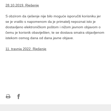
28.10.2019. Rješenje
S obzirom da rješenje nije bilo moguće isporučiti korisniku jer
se je vratilo s napomenom da je primatelj nepoznat isto je
dostavljeno elektroničkom poštom i nižom javnom objavom o
čemu je korisnik obaviješten, te se dostava smatra objavljenom
istekom osmog dana od dana javne objave.
11. travnja 2022. Rješenje
Ispiši
Podijeli
Podijeli
stranicu
na
na