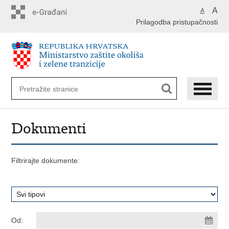
Preskoči
A
A
na
Prilagodba pristupačnosti
glavni
sadržaj
Dokumenti
Filtrirajte dokumente:
Od: