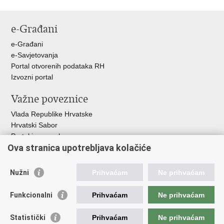
e-Građani
e-Građani
e-Savjetovanja
Portal otvorenih podataka RH
Izvozni portal
Važne poveznice
Vlada Republike Hrvatske
Hrvatski Sabor
Portal javne nabave
Ova stranica upotrebljava kolačiće
Centralizirani sustav za zapošljavanje
Zavod za zaštitu okoliša i prirode
Nužni
Prihvaćam
Ne prihvaćam
Institucije i Javne ustanove u nadležnosti
Ministarstva
Funkcionalni
Prihvaćam
Ne prihvaćam
Fond za zaštitu okoliša i energetsku učinkovitost
Statistički
Prihvaćam
Ne prihvaćam
Državni hidrometeorološki zavod