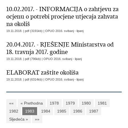
10.02.2017. - INFORMACIJA o zahtjevu za
ocjenu o potrebi procjene utjecaja zahvata
na okoliš
19.11.2018. | pdf (3191kb) |
OPUO 2016. svibanj - lipanj
20.04.2017. - RJEŠENJE Ministarstva od
18. travnja 2017. godine
19.11.2018. | pdf (796kb) |
OPUO 2016. svibanj - lipanj
ELABORAT zaštite okoliša
19.11.2018. | pdf (6314kb) |
OPUO 2016. svibanj - lipanj
««
« Prethodna
1978
1979
1980
1981
1982
1983
1984
1985
1986
1987
Sljedeća »
»»