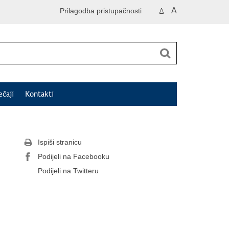
A
Prilagodba pristupačnosti
A
ečaji
Kontakti
Ispiši stranicu
Podijeli na Facebooku
Podijeli na Twitteru