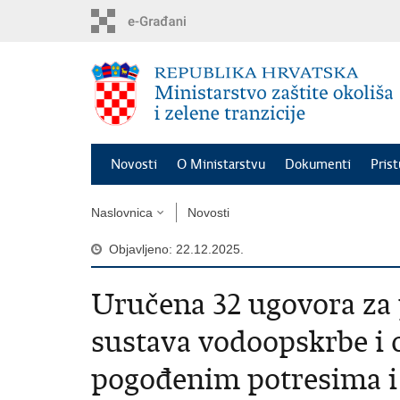
Preskoči
na
glavni
sadržaj
Novosti
O Ministarstvu
Dokumenti
Pris
Naslovnica
Novosti
Objavljeno: 22.12.2025.
Uručena 32 ugovora za 
sustava vodoopskrbe i
pogođenim potresima i 