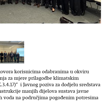
govora korisnicima odabranima u okviru
anja za mjere prilagodbe klimatskim
3.4.17)“ i Javnog poziva za dodjelu sredstava
strukcije manjih dijelova sustava javne
ih voda na područjima pogođenim potresima