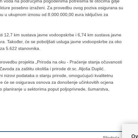
ih voda na područjima pogođenima potresima te otocima gdje
ukture posebno izraženi. Za provedbu ovog poziva osigurana su
u u ukupnom iznosu od 8.000.000,00 eura isključivo za
rati 12,7 km sustava javne vodoopskrbe i 6,74 km sustava javne
oara. Također, će se poboljšati usluga javne vodoopskrbe za oko
 za 5.622 stanovnika.
rovedbu projekta „Priroda na oku - Praćenje stanja očuvanosti
Zavoda za zaštitu okoliša i prirode dr.sc. Aljoša Duplić.
ni nizovi podataka o stanju prirode, omogućujući kvalitetnu
ime će se osigurava osnova za donošenje učinkovitih ocjena
ko planiranje u sektorima poput poljoprivrede, šumarstva,
Ov
Sljedeća