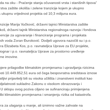
a na oku - Praćenje stanja očuvanosti vrsta i stanišnih tipova“
arstva zaštite okoliša i zelene tranzicije kojem je ukupno
 ukupnu vrijednost projekta od 10,3 milijuna eura.
nzicije Marija Vučković, državni tajnici Ministarstva zaštite
akoš, državni tajnik Ministarstva regionalnoga razvoja i fondova
encije za ugovaranje i financiranje programa i projekata
kih voda Zoran Đuroković. Dodjeli ugovora nazočili su i p.o.
a Elizabeta Kos, p.o. ravnateljica Uprave za EU projekte,
nar i p.o. ravnateljica Uprave za prostorno uređenje
vne imovine.
 mjere prilagodbe klimatskim promjenama i upravljanja rizicima
osti 10.449.852,51 eura od čega bespovratna sredstava iznose
vi prijavitelji bili su visoka učilišta i znanstveni instituti kao
djelatnosti sukladno Zakonu o visokom obrazovanju i
 U sklopu ovog poziva ciljano se sufinanciraju primijenjena
dbi klimatskim promjenama i smanjenju rizika od katastrofa.
eura za ulaganja u manje, ali iznimno važne zahvate na