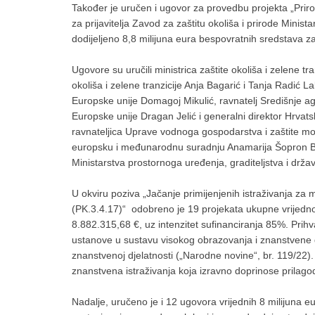
Također je uručen i ugovor za provedbu projekta „Prirod
za prijavitelja Zavod za zaštitu okoliša i prirode Minist
dodijeljeno 8,8 milijuna eura bespovratnih sredstava za
Ugovore su uručili ministrica zaštite okoliša i zelene tra
okoliša i zelene tranzicije Anja Bagarić i Tanja Radić L
Europske unije Domagoj Mikulić, ravnatelj Središnje ag
Europske unije Dragan Jelić i generalni direktor Hrvats
ravnateljica Uprave vodnoga gospodarstva i zaštite mor
europsku i međunarodnu suradnju Anamarija Šopron Bog
Ministarstva prostornoga uređenja, graditeljstva i drža
U okviru poziva „Jačanje primijenjenih istraživanja za
(PK.3.4.17)“ odobreno je 19 projekata ukupne vrijedn
8.882.315,68 €, uz intenzitet sufinanciranja 85%. Prihvatlji
ustanove u sustavu visokog obrazovanja i znanstvene 
znanstvenoj djelatnosti („Narodne novine“, br. 119/22).
znanstvena istraživanja koja izravno doprinose prilago
Nadalje, uručeno je i 12 ugovora vrijednih 8 milijuna 