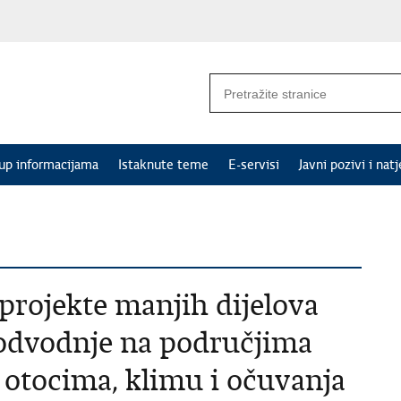
tup informacijama
Istaknute teme
E-servisi
Javni pozivi i natj
projekte manjih dijelova
 odvodnje na područjima
otocima, klimu i očuvanja