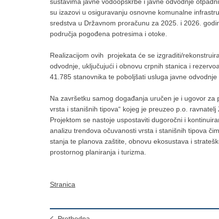
sustavima javne vodoopskrbe i javne odvodnje otpadn
su izazovi u osiguravanju osnovne komunalne infrastr
sredstva u Državnom proračunu za 2025. i 2026. godin
područja pogođena potresima i otoke.
Realizacijom ovih projekata će se izgraditi/rekonstrui
odvodnje, uključujući i obnovu crpnih stanica i rezerv
41.785 stanovnika te poboljšati usluga javne odvodnje
Na završetku samog događanja uručen je i ugovor za p
vrsta i stanišnih tipova“ kojeg je preuzeo p.o. ravnatelj 
Projektom se nastoje uspostaviti dugoročni i kontinuira
analizu trendova očuvanosti vrsta i stanišnih tipova č
stanja te planova zaštite, obnovu ekosustava i strateš
prostornog planiranja i turizma.
Stranica
Prethodna