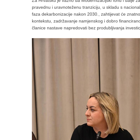
Za Hrvatsku je važno da Modernizacijski fond i dalje za
pravednu i uravnoteženu tranziciju, u skladu s nacional
faza dekarbonizacije nakon 2030., zahtijevat će znatno
kontekstu, zadržavanje namjenskog i dobro financirano
članice nastave napredovati bez produbljivanja investi