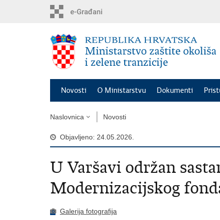
Preskoči
na
glavni
sadržaj
Novosti
O Ministarstvu
Dokumenti
Pris
Naslovnica
Novosti
Objavljeno: 24.05.2026.
U Varšavi održan sasta
Modernizacijskog fond
Galerija fotografija