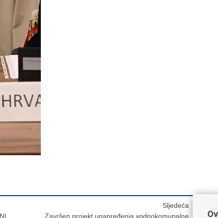
Sljedeća
Ov
NI
Završen projekt unapređenja vodnokomunalne