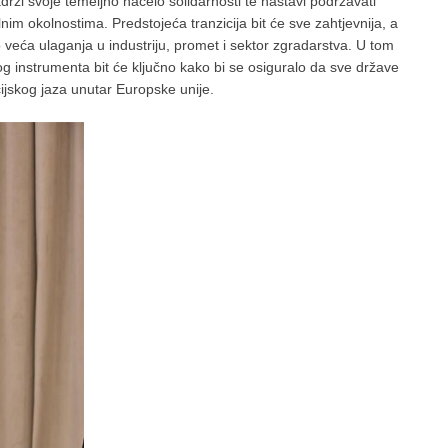
drži svoje temeljno načelo solidarnosti te nastavi podržavati
nim okolnostima. Predstojeća tranzicija bit će sve zahtjevnija, a
 veća ulaganja u industriju, promet i sektor zgradarstva. U tom
g instrumenta bit će ključno kako bi se osiguralo da sve države
cijskog jaza unutar Europske unije.