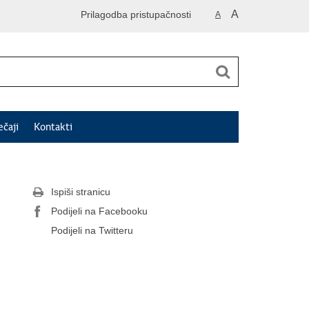
A
Prilagodba pristupačnosti
A
ečaji
Kontakti
Ispiši stranicu
Podijeli na Facebooku
Podijeli na Twitteru