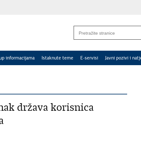
tup informacijama
Istaknute teme
E-servisi
Javni pozivi i natj
nak država korisnica
a