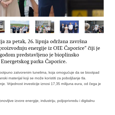
a za petak, 26. lipnja održana završna
roizvodnju energije iz OIE Čaporice“ čiji je
igodom predstavljeno je bioplinsko
a Energetskog parka Čaporice.
 potpuno zatvorenim tunelima, koja omogućuje da se biootpad
anski materijal koji se može koristiti za poboljšanje tla.
e. Vrijednost investicije iznosi 17,35 milijuna eura, od čega je
vljive izvore energije, industriju, poljoprivredu i digitalnu