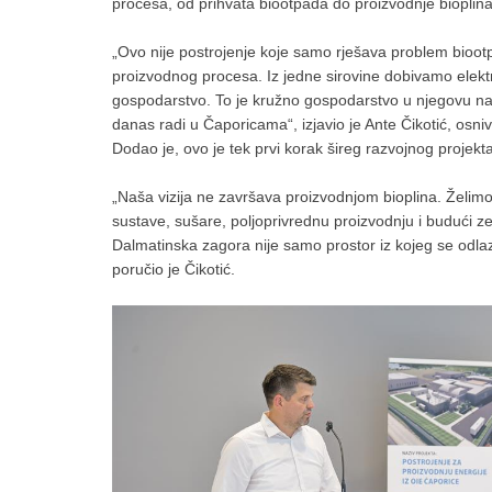
procesa, od prihvata biootpada do proizvodnje bioplina, 
„Ovo nije postrojenje koje samo rješava problem bioo
proizvodnog procesa. Iz jedne sirovine dobivamo električ
gospodarstvo. To je kružno gospodarstvo u njegovu najk
danas radi u Čaporicama“, izjavio je Ante Čikotić, osniv
Dodao je, ovo je tek prvi korak šireg razvojnog projekta
„Naša vizija ne završava proizvodnjom bioplina. Želimo 
sustave, sušare, poljoprivrednu proizvodnju i budući z
Dalmatinska zagora nije samo prostor iz kojeg se odlaz
poručio je Čikotić.