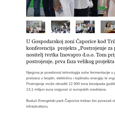
U Gospodarskoj zoni Čaporice kod Trilj
konferencija projekta „Postrojenje za p
nositelj tvrtka Inovapro d.o.o. Tom pr
postrojenje, prva faza velikog projekt
Njegova je posebnost tehnologija suhe fermentacije u
pretvara u bioplin, električnu i toplinsku energiju te org
Postrojenje može obraditi 12.900 tona biootpada godišnj
13,1 milijun eura osiguran iz europskih sredstava.
Budući Energetski park Čaporice trebao bio povezati obno
infrastrukturu.