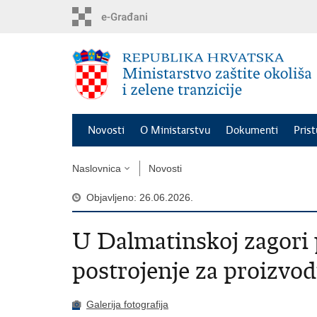
Preskoči
na
glavni
sadržaj
Novosti
O Ministarstvu
Dokumenti
Pris
Naslovnica
Novosti
Objavljeno: 26.06.2026.
U Dalmatinskoj zagori 
postrojenje za proizvod
Galerija fotografija