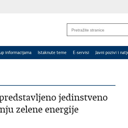
tup informacijama
Istaknute teme
E-servisi
Javni pozivi i natj
predstavljeno jedinstveno
nju zelene energije