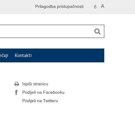
A
Prilagodba pristupačnosti
A
ečaji
Kontakti
Ispiši stranicu
Podijeli na Facebooku
Podijeli na Twitteru