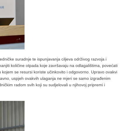
edničke suradnje te ispunjavanja ciljeva održivog razvoja i
manjiti količine otpada koje završavaju na odlagalištima, povećati
 u kojem se resursi koriste učinkovito i odgovorno. Upravo ovakvi
 Naravno, uspjeh ovakvih ulaganja ne mjeri se samo izgrađenim
ičkim radom svih koji su sudjelovali u njihovoj pripremi i