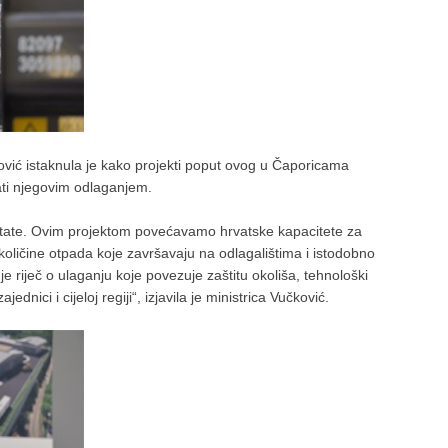
čković istaknula je kako projekti poput ovog u Čaporicama
ti njegovim odlaganjem.
zultate. Ovim projektom povećavamo hrvatske kapacitete za
ličine otpada koje završavaju na odlagalištima i istodobno
e riječ o ulaganju koje povezuje zaštitu okoliša, tehnološki
ednici i cijeloj regiji“, izjavila je ministrica Vučković.