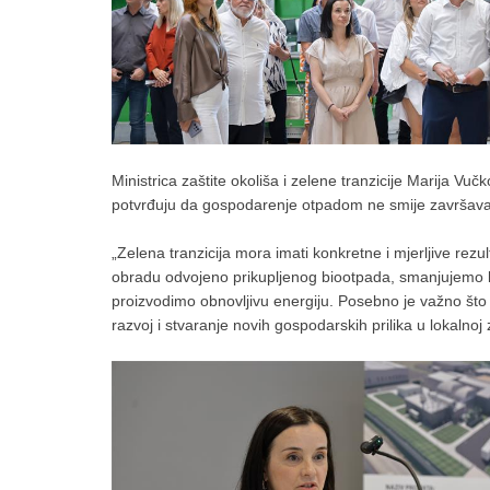
Ministrica zaštite okoliša i zelene tranzicije Marija Vu
potvrđuju da gospodarenje otpadom ne smije završava
„Zelena tranzicija mora imati konkretne i mjerljive re
obradu odvojeno prikupljenog biootpada, smanjujemo ko
proizvodimo obnovljivu energiju. Posebno je važno što j
razvoj i stvaranje novih gospodarskih prilika u lokalnoj zaj