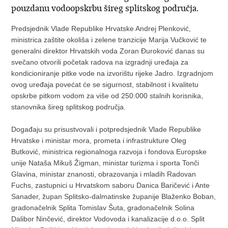
pouzdanu vodoopskrbu šireg splitskog područja.
Predsjednik Vlade Republike Hrvatske Andrej Plenković,
ministrica zaštite okoliša i zelene tranzicije Marija Vučković te
generalni direktor Hrvatskih voda Zoran Đuroković danas su
svečano otvorili početak radova na izgradnji uređaja za
kondicioniranje pitke vode na izvorištu rijeke Jadro. Izgradnjom
ovog uređaja povećat će se sigurnost, stabilnost i kvalitetu
opskrbe pitkom vodom za više od 250.000 stalnih korisnika,
stanovnika šireg splitskog područja.
Događaju su prisustvovali i potpredsjednik Vlade Republike
Hrvatske i ministar mora, prometa i infrastrukture Oleg
Butković, ministrica regionalnoga razvoja i fondova Europske
unije Nataša Mikuš Žigman, ministar turizma i sporta Tonči
Glavina, ministar znanosti, obrazovanja i mladih Radovan
Fuchs, zastupnici u Hrvatskom saboru Danica Baričević i Ante
Sanader, župan Splitsko-dalmatinske županije Blaženko Boban,
gradonačelnik Splita Tomislav Šuta, gradonačelnik Solina
Dalibor Ninčević, direktor Vodovoda i kanalizacije d.o.o. Split