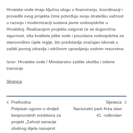
Hrvatske vode imaju ključnu ulogu u financiranju, koordinaciji i
provedbi ovog projekta čime potvrđuju svoju stratešku važnost
u razvoju i modernizaciji sustava javne vodoopskrbe u
Hrvatskoj. Realizacijom projekta osigurat će se dugoročna
sigurnost, viša kvaliteta pitke vode i pouzdana vodoopskrba za
stanovništvo cijele regije, što predstavlja značajan iskorak u
zaštiti javnog zdravlja i održivom upravljanju vodnim resursima.
Izvor: Hrvatske vode / Ministarstvo zaštite okoliša i zelene
tranzicije
Stranica
Prethodna
Sljedeća
Potpisan ugovor o dodjeli
Nacionalni park Krka slavi
bespovratnih sredstava za
41. rođendan
projekt „Zahvat sanacije
obalnog dijela nasuprot