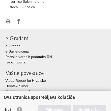
tvornice Salonit d.d., u
stečaju – Kosica“
Ispiši
Podijeli
Podijeli
stranicu
na
na
e-Građani
Facebooku
Twitteru
e-Građani
e-Savjetovanja
Portal otvorenih podataka RH
Izvozni portal
Važne poveznice
Vlada Republike Hrvatske
Hrvatski Sabor
Portal javne nabave
Ova stranica upotrebljava kolačiće
Centralizirani sustav za zapošljavanje
Zavod za zaštitu okoliša i prirode
Nužni
Prihvaćam
Ne prihvaćam