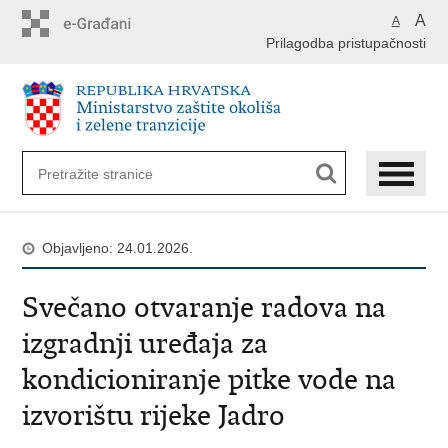
Preskoči
A
A
na
Prilagodba pristupačnosti
glavni
sadržaj
Objavljeno: 24.01.2026.
Svečano otvaranje radova na
izgradnji uređaja za
kondicioniranje pitke vode na
izvorištu rijeke Jadro