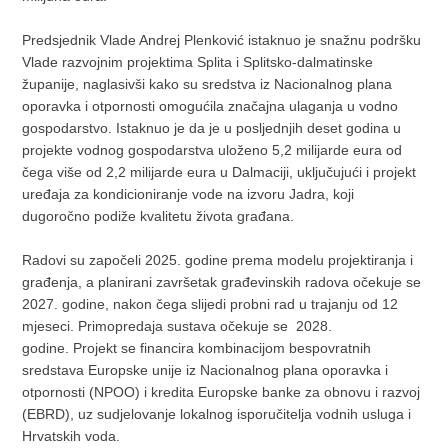
Predsjednik Vlade Andrej Plenković istaknuo je snažnu podršku
Vlade razvojnim projektima Splita i Splitsko-dalmatinske
županije, naglasivši kako su sredstva iz Nacionalnog plana
oporavka i otpornosti omogućila značajna ulaganja u vodno
gospodarstvo. Istaknuo je da je u posljednjih deset godina u
projekte vodnog gospodarstva uloženo 5,2 milijarde eura od
čega više od 2,2 milijarde eura u Dalmaciji, uključujući i projekt
uređaja za kondicioniranje vode na izvoru Jadra, koji
dugoročno podiže kvalitetu života građana.
Radovi su započeli 2025. godine prema modelu projektiranja i
građenja, a planirani završetak građevinskih radova očekuje se
2027. godine, nakon čega slijedi probni rad u trajanju od 12
mjeseci. Primopredaja sustava očekuje se 2028.
godine. Projekt se financira kombinacijom bespovratnih
sredstava Europske unije iz Nacionalnog plana oporavka i
otpornosti (NPOO) i kredita Europske banke za obnovu i razvoj
(EBRD), uz sudjelovanje lokalnog isporučitelja vodnih usluga i
Hrvatskih voda.