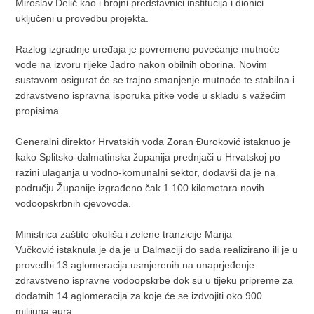
Miroslav Delić kao i brojni predstavnici institucija i dionici
uključeni u provedbu projekta.
Razlog izgradnje uređaja je povremeno povećanje mutnoće
vode na izvoru rijeke Jadro nakon obilnih oborina. Novim
sustavom osigurat će se trajno smanjenje mutnoće te stabilna i
zdravstveno ispravna isporuka pitke vode u skladu s važećim
propisima.
Generalni direktor Hrvatskih voda Zoran Đuroković istaknuo je
kako Splitsko-dalmatinska županija prednjači u Hrvatskoj po
razini ulaganja u vodno-komunalni sektor, dodavši da je na
području Županije izgrađeno čak 1.100 kilometara novih
vodoopskrbnih cjevovoda.
Ministrica zaštite okoliša i zelene tranzicije Marija
Vučković istaknula je da je u Dalmaciji do sada realizirano ili je u
provedbi 13 aglomeracija usmjerenih na unaprjeđenje
zdravstveno ispravne vodoopskrbe dok su u tijeku pripreme za
dodatnih 14 aglomeracija za koje će se izdvojiti oko 900
milijuna eura.