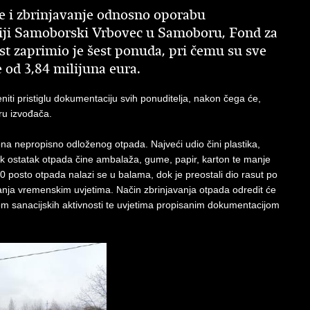
e i zbrinjavanje odnosno oporabu
iji Samoborski Vrbovec u Samoboru, Fond za
ost zaprimio je šest ponuda, pri čemu su sve
 od 3,84 milijuna eura.
eniti pristiglu dokumentaciju svih ponuditelja, nakon čega će,
ru izvođača.
ona nepropisno odloženog otpada. Najveći udio čini plastika,
 dok ostatak otpada čine ambalaža, gume, papir, karton te manje
 posto otpada nalazi se u balama, dok je preostali dio rasut po
anja vremenskim uvjetima. Način zbrinjavanja otpada odredit će
m sanacijskih aktivnosti te uvjetima propisanim dokumentacijom