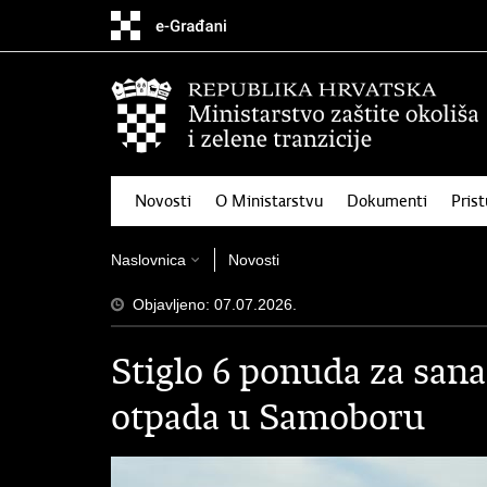
Preskoči
na
glavni
sadržaj
Novosti
O Ministarstvu
Dokumenti
Pris
Naslovnica
Novosti
Objavljeno: 07.07.2026.
Stiglo 6 ponuda za san
otpada u Samoboru