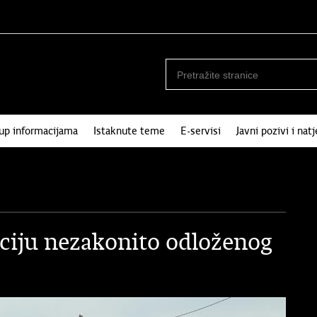
tup informacijama
Istaknute teme
E-servisi
Javni pozivi i natj
aciju nezakonito odloženog