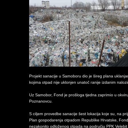
Projekt sanacije u Samoboru dio je šireg plana uklanj
kojima otpad nije uklonjen unatoč ranije izdanim nalozi
Uz Samobor, Fond je prošloga tjedna zaprimio u okviru
Poznanovcu.
S ciljem provedbe sanacije šest lokacija koje su, na prij
Plan gospodarenja otpadom Republike Hrvatske, Fond će 
nezakonito odloženog otpada na području PPK Velebit