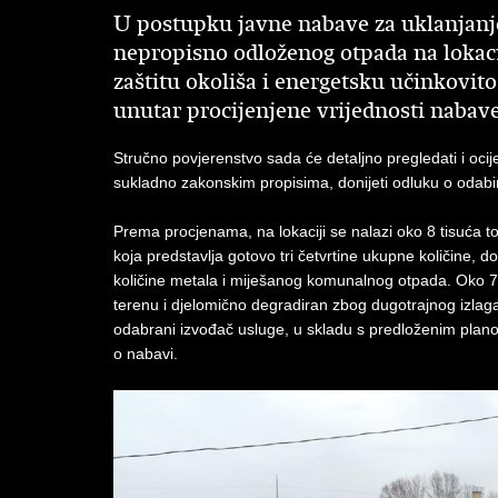
U postupku javne nabave za uklanjanj
nepropisno odloženog otpada na lokac
zaštitu okoliša i energetsku učinkovit
unutar procijenjene vrijednosti nabave
Stručno povjerenstvo sada će detaljno pregledati i ocij
sukladno zakonskim propisima, donijeti odluku o odabi
Prema procjenama, na lokaciji se nalazi oko 8 tisuća t
koja predstavlja gotovo tri četvrtine ukupne količine,
količine metala i miješanog komunalnog otpada. Oko 70
terenu i djelomično degradiran zbog dugotrajnog izlag
odabrani izvođač usluge, u skladu s predloženim plano
o nabavi.