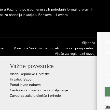
je u Pazinu, a po ispunjenju svih potrebnih formalno-pravnih
ti za sanaciju lokacija u Benkovcu i Lovincu.
Ov
Sljedeća
čna
Ministrica Vučković na dodjeli ugovora i prvoj sjednici
Nu
Vijeća za regionalni razvoj
Fu
Važne poveznice
In
n
Vlada Republike Hrvatske
St
Hrvatski Sabor
Fon
Portal javne nabave
Drž
Centralizirani sustav za zapošljavanje
Hrv
Zavod za zaštitu okoliša i prirode
Par
Na 
Ins
Oba