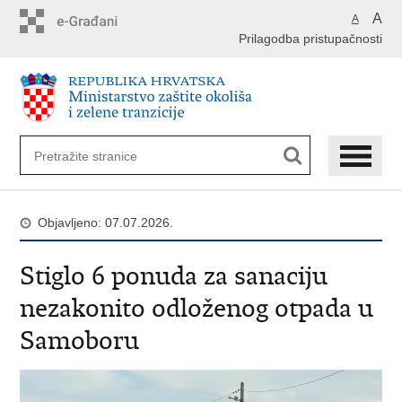
Preskoči
A
A
na
Prilagodba pristupačnosti
glavni
sadržaj
Objavljeno: 07.07.2026.
Stiglo 6 ponuda za sanaciju
nezakonito odloženog otpada u
Samoboru