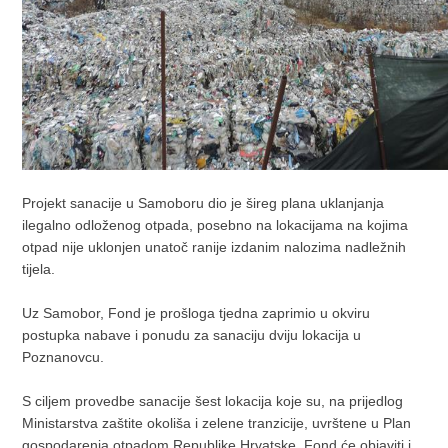
Projekt sanacije u Samoboru dio je šireg plana uklanjanja
ilegalno odloženog otpada, posebno na lokacijama na kojima
otpad nije uklonjen unatoč ranije izdanim nalozima nadležnih
tijela.
Uz Samobor, Fond je prošloga tjedna zaprimio u okviru
postupka nabave i ponudu za sanaciju dviju lokacija u
Poznanovcu.
S ciljem provedbe sanacije šest lokacija koje su, na prijedlog
Ministarstva zaštite okoliša i zelene tranzicije, uvrštene u Plan
gospodarenja otpadom Republike Hrvatske, Fond će objaviti i