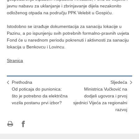
javnu nabavu za uklanjanje i zbrinjavanje dijela nezakonito
odloženog otpada na području PPK Velebit u Gospiću.
Istodobno se izrađuje dokumentacija za sanaciju lokacije u
Pazinu, a po ispunjenju svih potrebnih formalno-pravnih uvjeta
Fond će u narednom periodu pokrenuti i aktivnosti za sanaciju
lokacija u Benkovcu i Lovincu.
Stranica
Prethodna
Sljedeća
Od poticaja do punionica:
Ministrica Vučković na
što je potrebno da električna
dodjeli ugovora i prvoj
vozila postanu prvi izbor?
sjednici Vijeća za regionalni
razvoj
Ispiši
Podijeli
Podijeli
stranicu
na
na