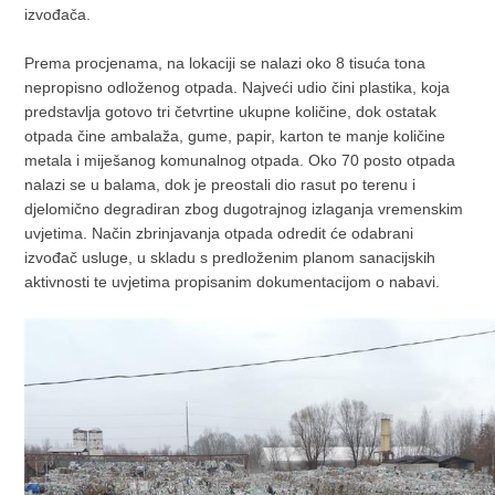
izvođača.
Prema procjenama, na lokaciji se nalazi oko 8 tisuća tona
nepropisno odloženog otpada. Najveći udio čini plastika, koja
predstavlja gotovo tri četvrtine ukupne količine, dok ostatak
otpada čine ambalaža, gume, papir, karton te manje količine
metala i miješanog komunalnog otpada. Oko 70 posto otpada
nalazi se u balama, dok je preostali dio rasut po terenu i
djelomično degradiran zbog dugotrajnog izlaganja vremenskim
uvjetima. Način zbrinjavanja otpada odredit će odabrani
izvođač usluge, u skladu s predloženim planom sanacijskih
aktivnosti te uvjetima propisanim dokumentacijom o nabavi.