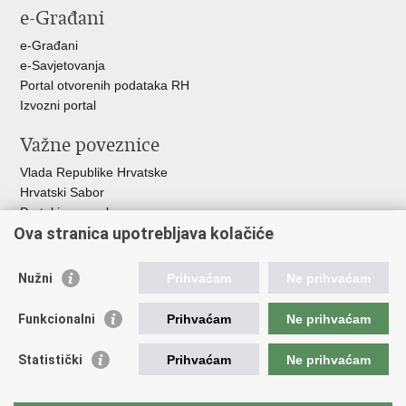
e-Građani
Facebooku
Twitteru
e-Građani
e-Savjetovanja
Portal otvorenih podataka RH
Izvozni portal
Važne poveznice
Vlada Republike Hrvatske
Hrvatski Sabor
Portal javne nabave
Ova stranica upotrebljava kolačiće
Centralizirani sustav za zapošljavanje
Zavod za zaštitu okoliša i prirode
Nužni
Prihvaćam
Ne prihvaćam
Institucije i Javne ustanove u nadležnosti
Ministarstva
Funkcionalni
Prihvaćam
Ne prihvaćam
Fond za zaštitu okoliša i energetsku učinkovitost
Statistički
Prihvaćam
Ne prihvaćam
Državni hidrometeorološki zavod
Hrvatske vode
Parkovi Hrvatske