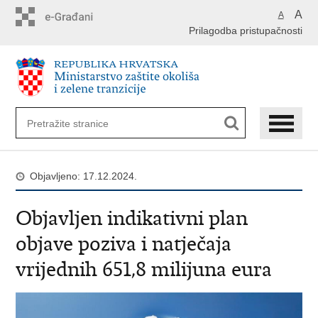
Preskoči
A
A
na
Prilagodba pristupačnosti
glavni
sadržaj
Objavljeno: 17.12.2024.
Objavljen indikativni plan
objave poziva i natječaja
vrijednih 651,8 milijuna eura