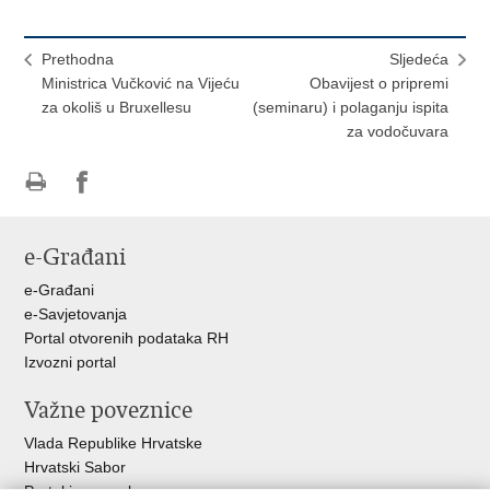
Prethodna
Sljedeća
Ministrica Vučković na Vijeću
Obavijest o pripremi
za okoliš u Bruxellesu
(seminaru) i polaganju ispita
za vodočuvara
Ispiši
Podijeli
Podijeli
stranicu
na
na
e-Građani
Facebooku
Twitteru
e-Građani
e-Savjetovanja
Portal otvorenih podataka RH
Izvozni portal
Važne poveznice
Vlada Republike Hrvatske
Hrvatski Sabor