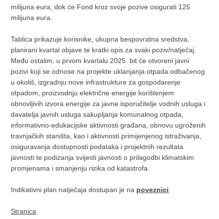
milijuna eura, dok će Fond kroz svoje pozive osigurati 125
milijuna eura.
Tablica prikazuje korisnike, ukupna bespovratna sredstva,
planirani kvartal objave te kratki opis za svaki poziv/natječaj.
Među ostalim, u prvom kvartalu 2025. bit će otvoreni javni
pozivi koji se odnose na projekte uklanjanja otpada odbačenog
u okoliš, izgradnju nove infrastrukture za gospodarenje
otpadom, proizvodnju električne energije korištenjem
obnovljivih izvora energije za javne isporučitelje vodnih usluga i
davatelja javnih usluga sakupljanja komunalnog otpada,
informativno-edukacijske aktivnosti građana, obnovu ugroženih
travnjačkih staništa, kao i aktivnosti primijenjenog istraživanja,
osiguravanja dostupnosti podataka i projektnih rezultata
javnosti te podizanja svijesti javnosti o prilagodbi klimatskim
promjenama i smanjenju rizika od katastrofa.
Indikativni plan natječaja dostupan je na
poveznici
.
Stranica