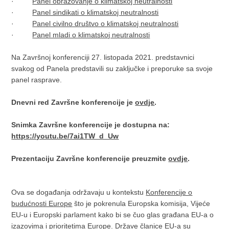
·
Panel obrazovanje o klimatskoj neutralnosti
·
Panel sindikati o klimatskoj neutralnosti
·
Panel civilno društvo o klimatskoj neutralnosti
·
Panel mladi o klimatskoj neutralnosti
Na Završnoj konferenciji 27. listopada 2021. predstavnici
svakog od Panela predstavili su zaključke i preporuke sa svoje
panel rasprave.
Dnevni red Završne konferencije je
ovdje
.
Snimka Završne konferencije je dostupna na:
https://youtu.be/7ai1TW_d_Uw
Prezentaciju Završne konferencije preuzmite
ovdje
.
Ova se događanja održavaju u kontekstu
Konferencije o
budućnosti Europe
što je pokrenula Europska komisija, Vijeće
EU-u i Europski parlament kako bi se čuo glas građana EU-a o
izazovima i prioritetima Europe. Države članice EU-a su