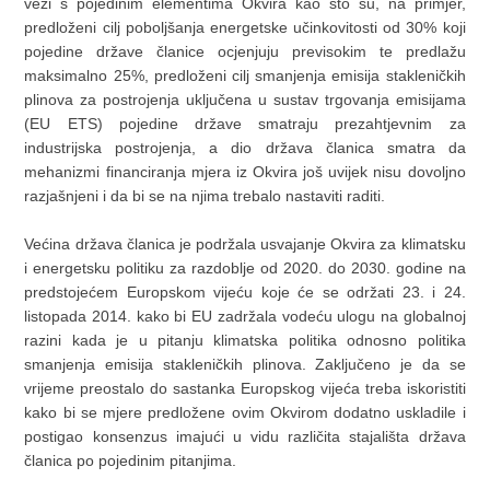
vezi s pojedinim elementima Okvira kao što su, na primjer,
predloženi cilj poboljšanja energetske učinkovitosti od 30% koji
pojedine države članice ocjenjuju previsokim te predlažu
maksimalno 25%, predloženi cilj smanjenja emisija stakleničkih
plinova za postrojenja uključena u sustav trgovanja emisijama
(EU ETS) pojedine države smatraju prezahtjevnim za
industrijska postrojenja, a dio država članica smatra da
mehanizmi financiranja mjera iz Okvira još uvijek nisu dovoljno
razjašnjeni i da bi se na njima trebalo nastaviti raditi.
Većina država članica je podržala usvajanje Okvira za klimatsku
i energetsku politiku za razdoblje od 2020. do 2030. godine na
predstojećem Europskom vijeću koje će se održati 23. i 24.
listopada 2014. kako bi EU zadržala vodeću ulogu na globalnoj
razini kada je u pitanju klimatska politika odnosno politika
smanjenja emisija stakleničkih plinova. Zaključeno je da se
vrijeme preostalo do sastanka Europskog vijeća treba iskoristiti
kako bi se mjere predložene ovim Okvirom dodatno uskladile i
postigao konsenzus imajući u vidu različita stajališta država
članica po pojedinim pitanjima.