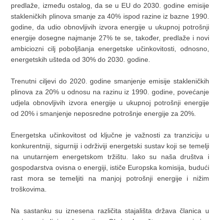
predlaže, između ostalog, da se u EU do 2030. godine emisije
stakleničkih plinova smanje za 40% ispod razine iz bazne 1990.
godine, da udio obnovljivih izvora energije u ukupnoj potrošnji
energije dosegne najmanje 27% te se, također, predlaže i novi
ambiciozni cilj poboljšanja energetske učinkovitosti, odnosno,
energetskih ušteda od 30% do 2030. godine.
Trenutni ciljevi do 2020. godine smanjenje emisije stakleničkih
plinova za 20% u odnosu na razinu iz 1990. godine, povećanje
udjela obnovljivih izvora energije u ukupnoj potrošnji energije
od 20% i smanjenje neposredne potrošnje energije za 20%.
Energetska učinkovitost od ključne je važnosti za tranziciju u
konkurentniji, sigurniji i održiviji energetski sustav koji se temelji
na unutarnjem energetskom tržištu. Iako su naša društva i
gospodarstva ovisna o energiji, ističe Europska komisija, budući
rast mora se temeljiti na manjoj potrošnji energije i nižim
troškovima.
Na sastanku su iznesena različita stajališta država članica u