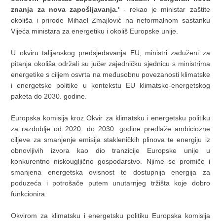
znanja za nova zapošljavanja.'
- rekao je ministar zaštite
okoliša i prirode Mihael Zmajlović na neformalnom sastanku
Vijeća ministara za energetiku i okoliš Europske unije.
U okviru talijanskog predsjedavanja EU, ministri zaduženi za
pitanja okoliša održali su jučer zajedničku sjednicu s ministrima
energetike s ciljem osvrta na međusobnu povezanosti klimatske
i energetske politike u kontekstu EU klimatsko-energetskog
paketa do 2030. godine.
Europska komisija kroz Okvir za klimatsku i energetsku politiku
za razdoblje od 2020. do 2030. godine predlaže ambiciozne
ciljeve za smanjenje emisija stakleničkih plinova te energiju iz
obnovljivih izvora kao dio tranzicije Europske unije u
konkurentno niskougljično gospodarstvo. Njime se promiče i
smanjena energetska ovisnost te dostupnija energija za
poduzeća i potrošače putem unutarnjeg tržišta koje dobro
funkcionira.
Okvirom za klimatsku i energetsku politiku Europska komisija