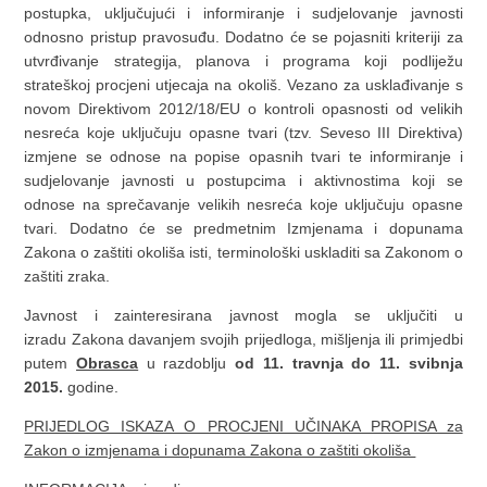
postupka, uključujući i informiranje i sudjelovanje javnosti
odnosno pristup pravosuđu. Dodatno će se pojasniti kriteriji za
utvrđivanje strategija, planova i programa koji podliježu
strateškoj procjeni utjecaja na okoliš. Vezano za usklađivanje s
novom Direktivom 2012/18/EU o kontroli opasnosti od velikih
nesreća koje uključuju opasne tvari (tzv. Seveso III Direktiva)
izmjene se odnose na popise opasnih tvari te informiranje i
sudjelovanje javnosti u postupcima i aktivnostima koji se
odnose na sprečavanje velikih nesreća koje uključuju opasne
tvari. Dodatno će se predmetnim Izmjenama i dopunama
Zakona o zaštiti okoliša isti, terminološki uskladiti sa Zakonom o
zaštiti zraka.
Javnost i zainteresirana javnost mogla se uključiti u
izradu Zakona davanjem svojih prijedloga, mišljenja ili primjedbi
putem
Obrasca
u razdoblju
od 11. travnja do 11. svibnja
2015.
godine.
PRIJEDLOG ISKAZA O PROCJENI UČINAKA PROPISA za
Zakon o izmjenama i dopunama Zakona o zaštiti okoliša