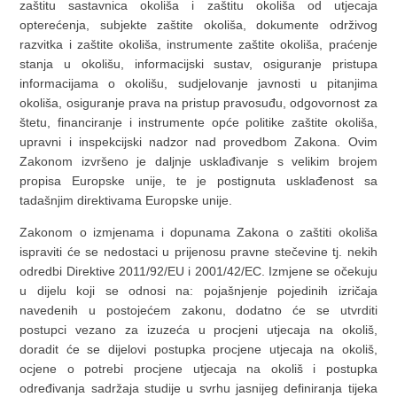
zaštitu sastavnica okoliša i zaštitu okoliša od utjecaja
opterećenja, subjekte zaštite okoliša, dokumente održivog
razvitka i zaštite okoliša, instrumente zaštite okoliša, praćenje
stanja u okolišu, informacijski sustav, osiguranje pristupa
informacijama o okolišu, sudjelovanje javnosti u pitanjima
okoliša, osiguranje prava na pristup pravosuđu, odgovornost za
štetu, financiranje i instrumente opće politike zaštite okoliša,
upravni i inspekcijski nadzor nad provedbom Zakona. Ovim
Zakonom izvršeno je daljnje usklađivanje s velikim brojem
propisa Europske unije, te je postignuta usklađenost sa
tadašnjim direktivama Europske unije.
Zakonom o izmjenama i dopunama Zakona o zaštiti okoliša
ispraviti će se nedostaci u prijenosu pravne stečevine tj. nekih
odredbi Direktive 2011/92/EU i 2001/42/EC. Izmjene se očekuju
u dijelu koji se odnosi na: pojašnjenje pojedinih izričaja
navedenih u postojećem zakonu, dodatno će se utvrditi
postupci vezano za izuzeća u procjeni utjecaja na okoliš,
doradit će se dijelovi postupka procjene utjecaja na okoliš,
ocjene o potrebi procjene utjecaja na okoliš i postupka
određivanja sadržaja studije u svrhu jasnijeg definiranja tijeka