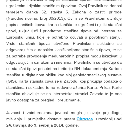
ugroženim i rijetkim stanišnim tipovima. Ovaj Pravilnik se donosi
temeljem članka 52. stavka 5. Zakona o zaštiti prirode
(Narodne novine, broj 80/2013). Ovim se Pravilnikom utvrđuje
popis stanišnih tipova, karta staništa te ugroženi i rijetki stanišni
tipovi, uključujući i prioritetne stanišne tipove od interesa za
Europsku uniju, koje je potrebno očuvati u povoljnom stanju.
Vrste stanišnih tipova utvrđene Pravilnikom sukladne su
odgovarajućim europskim klasifikacijama stanišnih tipova, te se
za potrebe provođenja međunarodnih propisa mogu iskazivati u
odgovarajućim oznakama i imenima. Pravilnikom se utvrđuje da
se stanišni tipovi prisutni na teritoriju RH dokumentiraju Kartom
staništa u digitalnom obliku kao sloj geoinformacijskog sustava
(GIS). Karta staništa čuva se u Zavodu, koji prikuplja podatke o
staništima i sukladno tome redovno ažurira Kartu. Prikaz Karte
staništa objavljuje se na internetskoj stranici Zavoda te je ona
javno dostupna za pregled i preuzimanje.
Javnost i zainteresirana javnost mogla je svoje prijedloge,
mišljenja ili primjedbe dostaviti putem
Obrasca
u razdoblju
od
24. travnja do 9. svibnja 2014.
godine.