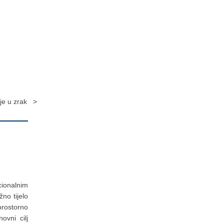
je u zrak >
cionalnim
no tijelo
prostorno
ovni cilj