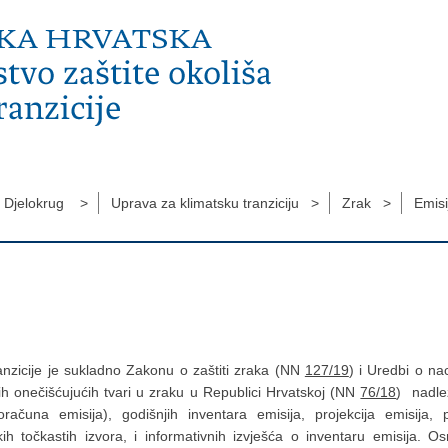
Djelokrug >
Uprava za klimatsku tranziciju >
Zrak >
Emisi
tranzicije je sukladno Zakonu o zaštiti zraka (NN
127/19
) i Uredbi o na
 onečišćujućih tvari u zraku u Republici Hrvatskoj (NN
76/18
) nadlež
računa emisija), godišnjih inventara emisija, projekcija emisija, 
kih točkastih izvora, i informativnih izvješća o inventaru emisija. Osn