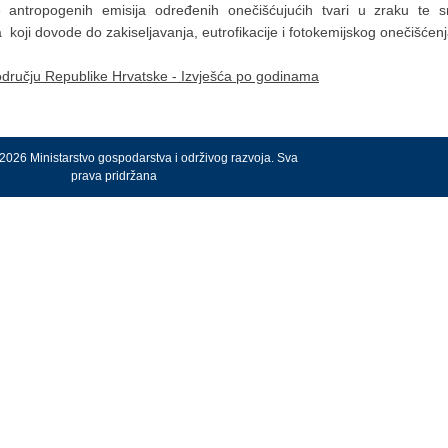
 antropogenih emisija određenih onečišćujućih tvari u zraku te s
koji dovode do zakiseljavanja, eutrofikacije i fotokemijskog onečišćenj
području Republike Hrvatske - Izvješća po godinama
2026 Ministarstvo gospodarstva i održivog razvoja. Sva
prava pridržana