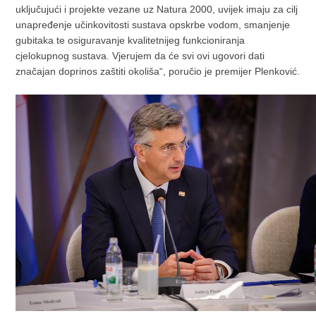
uključujući i projekte vezane uz Natura 2000, uvijek imaju za cilj
unapređenje učinkovitosti sustava opskrbe vodom, smanjenje
gubitaka te osiguravanje kvalitetnijeg funkcioniranja
cjelokupnog sustava. Vjerujem da će svi ovi ugovori dati
značajan doprinos zaštiti okoliša“, poručio je premijer Plenković.