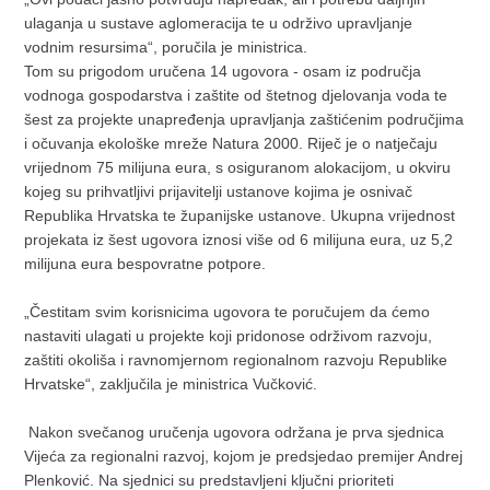
ulaganja u sustave aglomeracija te u održivo upravljanje
vodnim resursima“, poručila je ministrica.
Tom su prigodom uručena 14 ugovora - osam iz područja
vodnoga gospodarstva i zaštite od štetnog djelovanja voda te
šest za projekte unapređenja upravljanja zaštićenim područjima
i očuvanja ekološke mreže Natura 2000. Riječ je o natječaju
vrijednom 75 milijuna eura, s osiguranom alokacijom, u okviru
kojeg su prihvatljivi prijavitelji ustanove kojima je osnivač
Republika Hrvatska te županijske ustanove. Ukupna vrijednost
projekata iz šest ugovora iznosi više od 6 milijuna eura, uz 5,2
milijuna eura bespovratne potpore.
„Čestitam svim korisnicima ugovora te poručujem da ćemo
nastaviti ulagati u projekte koji pridonose održivom razvoju,
zaštiti okoliša i ravnomjernom regionalnom razvoju Republike
Hrvatske“, zaključila je ministrica Vučković.
Nakon svečanog uručenja ugovora održana je prva sjednica
Vijeća za regionalni razvoj, kojom je predsjedao premijer Andrej
Plenković. Na sjednici su predstavljeni ključni prioriteti