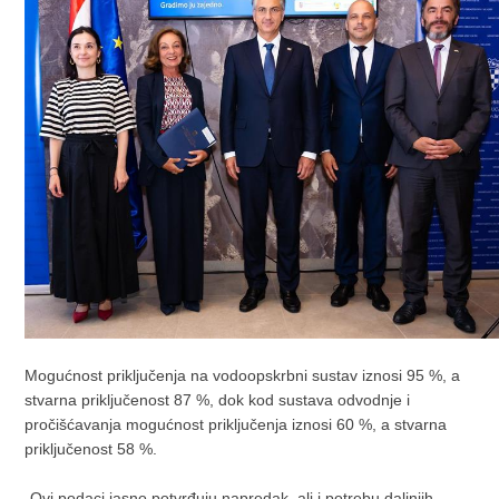
Mogućnost priključenja na vodoopskrbni sustav iznosi 95 %, a
stvarna priključenost 87 %, dok kod sustava odvodnje i
pročišćavanja mogućnost priključenja iznosi 60 %, a stvarna
priključenost 58 %.
„Ovi podaci jasno potvrđuju napredak, ali i potrebu daljnjih