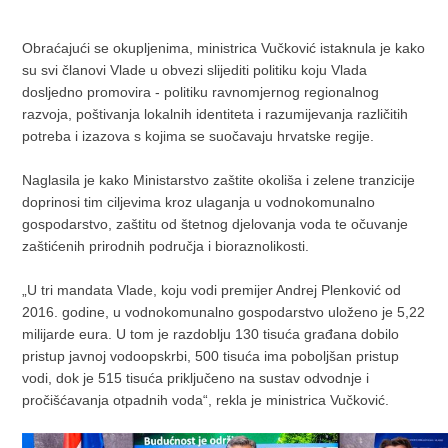
Obraćajući se okupljenima, ministrica Vučković istaknula je kako
su svi članovi Vlade u obvezi slijediti politiku koju Vlada
dosljedno promovira - politiku ravnomjernog regionalnog
razvoja, poštivanja lokalnih identiteta i razumijevanja različitih
potreba i izazova s kojima se suočavaju hrvatske regije.
Naglasila je kako Ministarstvo zaštite okoliša i zelene tranzicije
doprinosi tim ciljevima kroz ulaganja u vodnokomunalno
gospodarstvo, zaštitu od štetnog djelovanja voda te očuvanje
zaštićenih prirodnih područja i bioraznolikosti.
„U tri mandata Vlade, koju vodi premijer Andrej Plenković od
2016. godine, u vodnokomunalno gospodarstvo uloženo je 5,22
milijarde eura. U tom je razdoblju 130 tisuća građana dobilo
pristup javnoj vodoopskrbi, 500 tisuća ima poboljšan pristup
vodi, dok je 515 tisuća priključeno na sustav odvodnje i
pročišćavanja otpadnih voda“, rekla je ministrica Vučković.