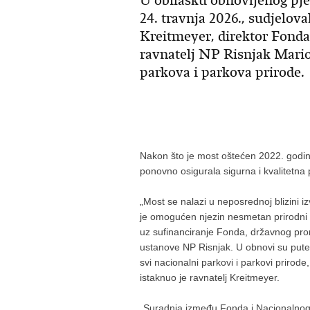
U obilasku obnovljenog pj
24. travnja 2026., sudjelova
Kreitmeyer, direktor Fonda 
ravnatelj NP Risnjak Mario 
parkova i parkova prirode.
Nakon što je most oštećen 2022. godine 
ponovno osigurala sigurna i kvalitetna 
„Most se nalazi u neposrednoj blizini i
je omogućen njezin nesmetan prirodni to
uz sufinanciranje Fonda, državnog prora
ustanove NP Risnjak. U obnovi su pute
svi nacionalni parkovi i parkovi prirod
istaknuo je ravnatelj Kreitmeyer.
„Suradnja između Fonda i Nacionalnog p