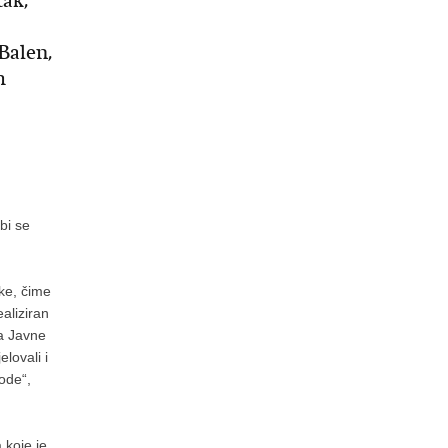
tak,
Balen,
h
bi se
eke, čime
aliziran
va Javne
lovali i
rode“,
 koje je