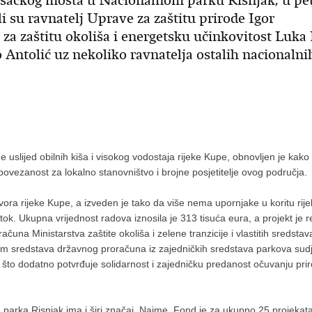
ešačkog mosta u Nacionalnom parku Risnjak, u pe
li su ravnatelj Uprave za zaštitu prirode Igor
za zaštitu okoliša i energetsku učinkovitost Luka 
Antolić uz nekoliko ravnatelja ostalih nacionalni
uslijed obilnih kiša i visokog vodostaja rijeke Kupe, obnovljen je kako 
povezanost za lokalno stanovništvo i brojne posjetitelje ovog područja.
zvora rijeke Kupe, a izveden je tako da više nema upornjake u koritu rij
k. Ukupna vrijednost radova iznosila je 313 tisuća eura, a projekt je re
čuna Ministarstva zaštite okoliša i zelene tranzicije i vlastitih sredsta
m sredstava državnog proračuna iz zajedničkih sredstava parkova sudje
e, što dodatno potvrđuje solidarnost i zajedničku predanost očuvanju pri
arka Risnjak ima i širi značaj. Naime, Fond je za ukupno 25 projekata