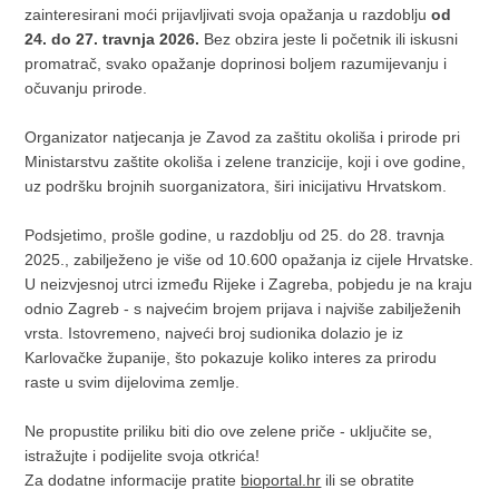
zainteresirani moći prijavljivati svoja opažanja u razdoblju
od
24. do 27. travnja 2026.
Bez obzira jeste li početnik ili iskusni
promatrač, svako opažanje doprinosi boljem razumijevanju i
očuvanju prirode.
Organizator natjecanja je Zavod za zaštitu okoliša i prirode pri
Ministarstvu zaštite okoliša i zelene tranzicije, koji i ove godine,
uz podršku brojnih suorganizatora, širi inicijativu Hrvatskom.
Podsjetimo, prošle godine, u razdoblju od 25. do 28. travnja
2025., zabilježeno je više od 10.600 opažanja iz cijele Hrvatske.
U neizvjesnoj utrci između Rijeke i Zagreba, pobjedu je na kraju
odnio Zagreb - s najvećim brojem prijava i najviše zabilježenih
vrsta. Istovremeno, najveći broj sudionika dolazio je iz
Karlovačke županije, što pokazuje koliko interes za prirodu
raste u svim dijelovima zemlje.
Ne propustite priliku biti dio ove zelene priče - uključite se,
istražujte i podijelite svoja otkrića!
Za dodatne informacije pratite
bioportal.hr
ili se obratite