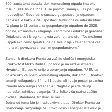
600 tisuća tona otpada, dok komunalnog otpada ima oko
milijun i 800 tisuća tona. Ti se postotci smanjuju, ali još uvijek
nedovoljno.” Govoreći o sustavu gospodarenja otpadom,
naglasila je kako je cilj uspostaviti funkcionalnu infrastrukturu:
“U planu je 11 centara za gospodarenje otpadom do 2028.
godine, uz nastavak ulaganja u sortirnice i edukaciju građana.”
Dotaknula se i šireg konteksta zelene tranzicije: “Ne možemo
uspjeti ako ćemo tjerati ljude da žive lošije - zelena tranzicija
mora biti povezana s realnim gospodarstvom.”
Zamjenik direktora Fonda za zaštitu okoliša i energetsku
učinkovitost Mirko Budiša upozorio je na razliku između
Hrvatske i Europske unije u upravljanju otpadom: “U EU se
odlaže oko 24 posto komunalnog otpada, dok smo u Hrvatskoj
smanjili odlaganje s 94 na 51 posto, ali i dalje postoji praznina
između recikliranja i odlaganja.” Naglasio je i da daljnji
napredak zahtijeva ulaganja: “Što želite višu razinu zaštite
okoliša i standarda, troškovi su veći.”
Jedna od tema bio je i radioaktivni otpad. Direktor Fonda za
financiranje razgradnje NE Krško Josip Lebegner istaknuo je