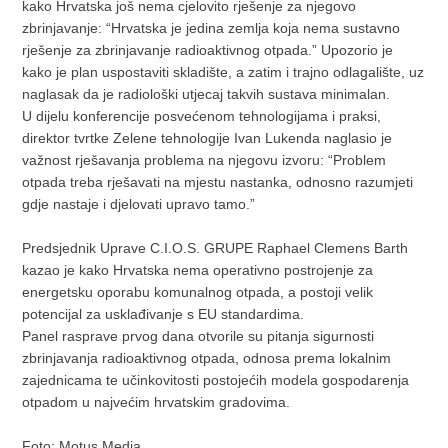
kako Hrvatska još nema cjelovito rješenje za njegovo
zbrinjavanje: “Hrvatska je jedina zemlja koja nema sustavno
rješenje za zbrinjavanje radioaktivnog otpada.” Upozorio je
kako je plan uspostaviti skladište, a zatim i trajno odlagalište, uz
naglasak da je radiološki utjecaj takvih sustava minimalan.
U dijelu konferencije posvećenom tehnologijama i praksi,
direktor tvrtke Zelene tehnologije Ivan Lukenda naglasio je
važnost rješavanja problema na njegovu izvoru: “Problem
otpada treba rješavati na mjestu nastanka, odnosno razumjeti
gdje nastaje i djelovati upravo tamo.”
Predsjednik Uprave C.I.O.S. GRUPE Raphael Clemens Barth
kazao je kako Hrvatska nema operativno postrojenje za
energetsku oporabu komunalnog otpada, a postoji velik
potencijal za usklađivanje s EU standardima.
Panel rasprave prvog dana otvorile su pitanja sigurnosti
zbrinjavanja radioaktivnog otpada, odnosa prema lokalnim
zajednicama te učinkovitosti postojećih modela gospodarenja
otpadom u najvećim hrvatskim gradovima.
Foto: Motus Media