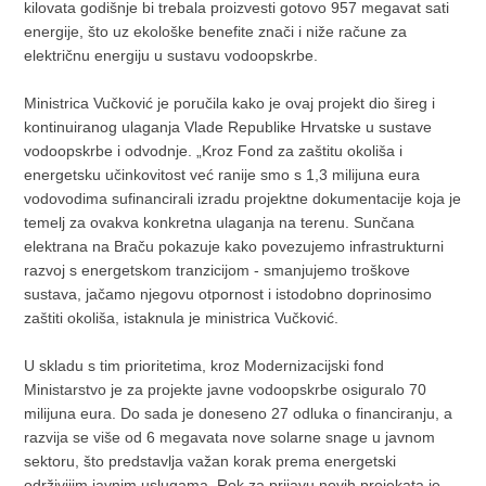
kilovata godišnje bi trebala proizvesti gotovo 957 megavat sati
energije, što uz ekološke benefite znači i niže račune za
električnu energiju u sustavu vodoopskrbe.
Ministrica Vučković je poručila kako je ovaj projekt dio šireg i
kontinuiranog ulaganja Vlade Republike Hrvatske u sustave
vodoopskrbe i odvodnje. „Kroz Fond za zaštitu okoliša i
energetsku učinkovitost već ranije smo s 1,3 milijuna eura
vodovodima sufinancirali izradu projektne dokumentacije koja je
temelj za ovakva konkretna ulaganja na terenu. Sunčana
elektrana na Braču pokazuje kako povezujemo infrastrukturni
razvoj s energetskom tranzicijom - smanjujemo troškove
sustava, jačamo njegovu otpornost i istodobno doprinosimo
zaštiti okoliša, istaknula je ministrica Vučković.
U skladu s tim prioritetima, kroz Modernizacijski fond
Ministarstvo je za projekte javne vodoopskrbe osiguralo 70
milijuna eura. Do sada je doneseno 27 odluka o financiranju, a
razvija se više od 6 megavata nove solarne snage u javnom
sektoru, što predstavlja važan korak prema energetski
održivijim javnim uslugama. Rok za prijavu novih projekata je