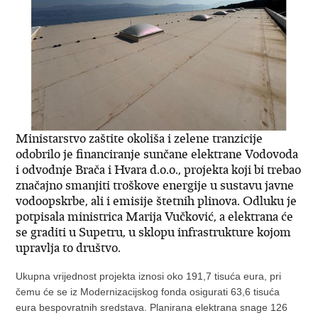
Ministarstvo zaštite okoliša i zelene tranzicije
odobrilo je financiranje sunčane elektrane Vodovoda
i odvodnje Brača i Hvara d.o.o., projekta koji bi trebao
značajno smanjiti troškove energije u sustavu javne
vodoopskrbe, ali i emisije štetnih plinova. Odluku je
potpisala ministrica Marija Vučković, a elektrana će
se graditi u Supetru, u sklopu infrastrukture kojom
upravlja to društvo.
Ukupna vrijednost projekta iznosi oko 191,7 tisuća eura, pri
čemu će se iz Modernizacijskog fonda osigurati 63,6 tisuća
eura bespovratnih sredstava. Planirana elektrana snage 126