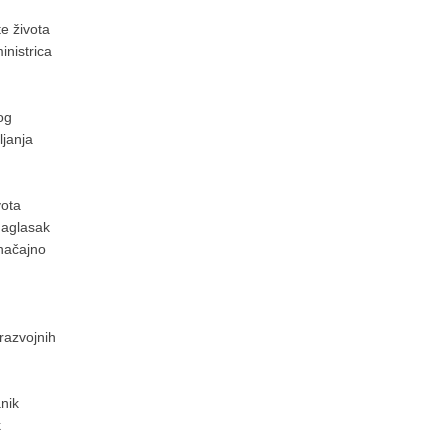
te života
inistrica
og
ljanja
vota
naglasak
značajno
razvojnih
anik
k