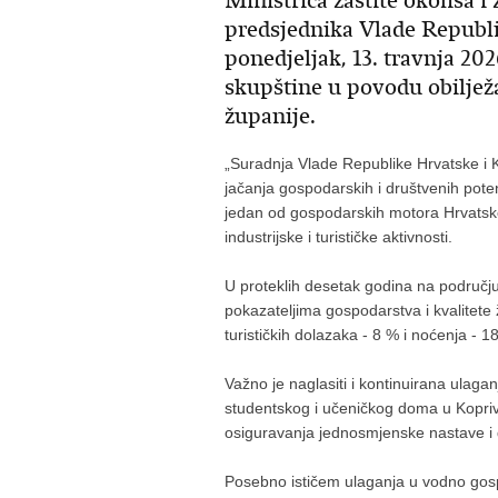
Ministrica zaštite okoliša i
predsjednika Vlade Republi
ponedjeljak, 13. travnja 20
skupštine u povodu obiljež
županije.
„Suradnja Vlade Republike Hrvatske i K
jačanja gospodarskih i društvenih pote
jedan od gospodarskih motora Hrvatske 
industrijske i turističke aktivnosti.
U proteklih desetak godina na području
pokazateljima gospodarstva i kvalitete 
turističkih dolazaka - 8 % i noćenja - 1
Važno je naglasiti i kontinuirana ulaga
studentskog i učeničkog doma u Koprivni
osiguravanja jednosmjenske nastave i
Posebno ističem ulaganja u vodno gospo