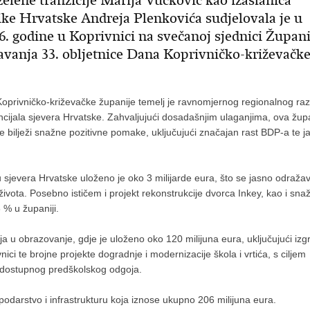
 zelene tranzicije Marija Vučković kao izaslanica
ke Hrvatske Andreja Plenkovića sudjelovala je u
26. godine u Koprivnici na svečanoj sjednici Župan
avanja 33. obljetnice Dana Koprivničko-križevačk
oprivničko-križevačke županije temelj je ravnomjernog regionalnog raz
ncijala sjevera Hrvatske. Zahvaljujući dosadašnjim ulaganjima, ova žup
bilježi snažne pozitivne pomake, uključujući značajan rast BDP-a te j
 sjevera Hrvatske uloženo je oko 3 milijarde eura, što se jasno odraža
života. Posebno ističem i projekt rekonstrukcije dvorca Inkey, kao i sna
8 % u županiji.
nja u obrazovanje, gdje je uloženo oko 120 milijuna eura, uključujući izg
ci te brojne projekte dogradnje i modernizacije škola i vrtića, s ciljem
 dostupnog predškolskog odgoja.
darstvo i infrastrukturu koja iznose ukupno 206 milijuna eura.