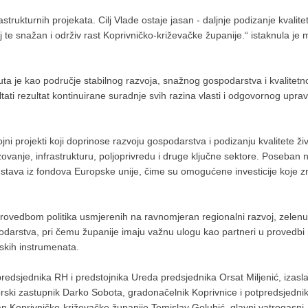
strukturnih projekata. Cilj Vlade ostaje jasan - daljnje podizanje kvalite
te snažan i održiv rast Koprivničko-križevačke županije.“ istaknula je m
uta je kao područje stabilnog razvoja, snažnog gospodarstva i kvalitetn
tati rezultat kontinuirane suradnje svih razina vlasti i odgovornog uprav
ni projekti koji doprinose razvoju gospodarstva i podizanju kvalitete ži
ovanje, infrastrukturu, poljoprivredu i druge ključne sektore. Poseban 
redstava iz fondova Europske unije, čime su omogućene investicije koje 
provedbom politika usmjerenih na ravnomjeran regionalni razvoj, zelenu
podarstva, pri čemu županije imaju važnu ulogu kao partneri u provedbi 
jskih instrumenata.
predsjednika RH i predstojnika Ureda predsjednika Orsat Miljenić, izasl
rski zastupnik Darko Sobota, gradonačelnik Koprivnice i potpredsjedni
 Koprivničko-križevačke županije Tomislav Golubić, glavni vatrogasni