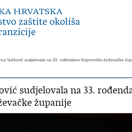
rica Vučković sudjelovala na 33. rođendanu Koprivničko-križevačke žu
ović sudjelovala na 33. rođend
ževačke županije