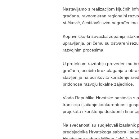
Nastavljamo s realizacijom ključnih infra
građana, ravnomjeran regionalni razvoj 
Vučković, čestitavši svim nagrađenima.
Koprivničko-križevačka županija istakn
upravljanja, pri čemu su ostvareni rezul
razvojnim procesima.
U proteklom razdoblju provedeni su broj
građana, osobito kroz ulaganja u obraz
stavljen je na učinkovito korištenje s
pridonose razvoju lokalne zajednice.
Vlada Republike Hrvatske nastavlja s 
tranziciju i jačanje konkurentnosti gos
projekata i korištenju dostupnih financi
Na svečanosti su sudjelovali izaslanik 
predsjednika Hrvatskoga sabora i sabo
Hrvatskoga sabora Mišem Jakšić, župan