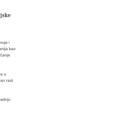
ijske
e
voja i
anija kao
ačanje
va u
žan rast
radnju