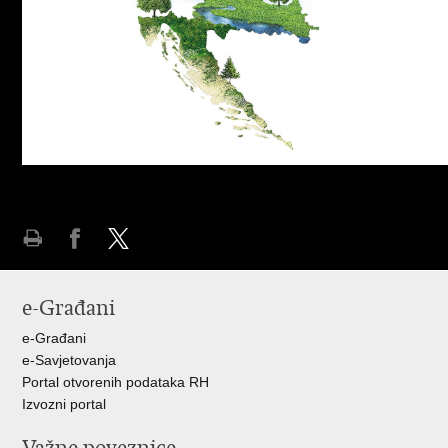
Ispiši
Podijeli
Podijeli
stranicu
na
na
e-Građani
Facebooku
Twitteru
e-Građani
e-Savjetovanja
Portal otvorenih podataka RH
Izvozni portal
Važne poveznice