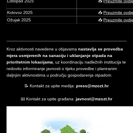
Listopad 2025
📥
Preuzmite ovdj
Kolovoz 2025
📥
Preuzmite ovdj
Ožujak 2025
📥
Preuzmite ovdj
Kroz aktivnosti navedene u objavama
nastavlja se provedba
mjera usmjerenih na sanaciju i uklanjanje otpada na
prioritetnim lokacijama
, uz koordinaciju nadležnih institucija te
redovito informiranje javnosti o tijeku provedbe i planiranim
daljnjim aktivnostima u području gospodarenja otpadom.
📝
Kontakt za upite medija:
press@mzozt.hr
📧
Kontakt za upite građana:
javnost@mzozt.hr