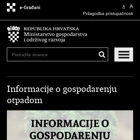
Preskoči
A
A
na
Prilagodba pristupačnosti
glavni
sadržaj
Informacije o gospodarenju
otpadom