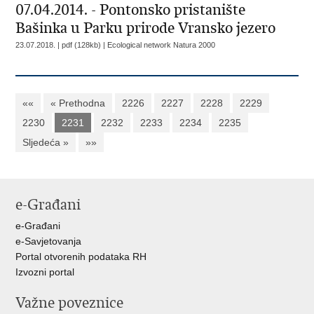
07.04.2014. - Pontonsko pristanište
Bašinka u Parku prirode Vransko jezero
23.07.2018. | pdf (128kb) |
Ecological network Natura 2000
««
« Prethodna
2226
2227
2228
2229
2230
2231
2232
2233
2234
2235
Sljedeća »
»»
e-Građani
e-Građani
e-Savjetovanja
Portal otvorenih podataka RH
Izvozni portal
Važne poveznice