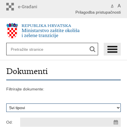
Preskoči
A
A
na
Prilagodba pristupačnosti
glavni
sadržaj
Dokumenti
Filtrirajte dokumente:
Od: