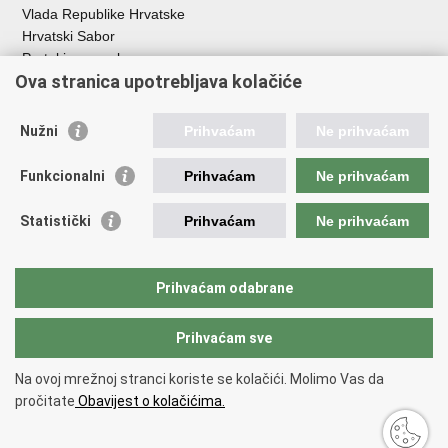
Vlada Republike Hrvatske
Hrvatski Sabor
Portal javne nabave
Ova stranica upotrebljava kolačiće
Centralizirani sustav za zapošljavanje
Zavod za zaštitu okoliša i prirode
Nužni
Prihvaćam
Ne prihvaćam
Institucije i Javne ustanove u nadležnosti
Ministarstva
Funkcionalni
Prihvaćam
Ne prihvaćam
Fond za zaštitu okoliša i energetsku učinkovitost
Statistički
Prihvaćam
Ne prihvaćam
Državni hidrometeorološki zavod
Hrvatske vode
Parkovi Hrvatske
Prihvaćam odabrane
Institut za vode „Josip Juraj Strossmayer“
Prihvaćam sve
Povratak na vrh
Na ovoj mrežnoj stranci koriste se kolačići. Molimo Vas da
Copyright © 2026 Ministarstvo gospodarstva i održivog razvoja Republike
pročitate
Obavijest o kolačićima.
Hrvatske /
Izjava o pristupačnosti
.