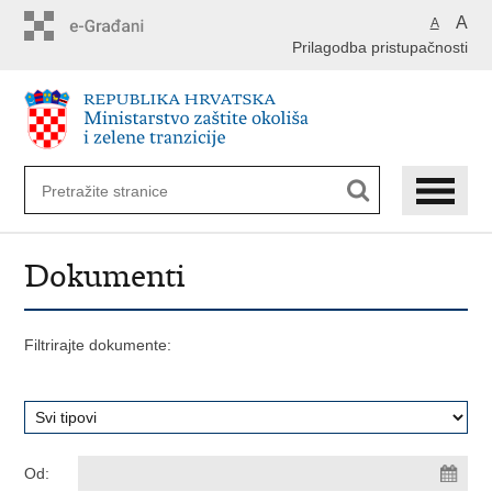
Preskoči
A
A
na
Prilagodba pristupačnosti
glavni
sadržaj
Dokumenti
Filtrirajte dokumente:
Od: