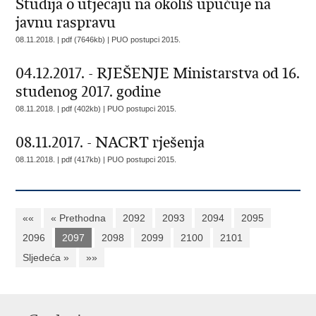
Studija o utjecaju na okoliš upućuje na
javnu raspravu
08.11.2018. | pdf (7646kb) |
PUO postupci 2015.
04.12.2017. - RJEŠENJE Ministarstva od 16.
studenog 2017. godine
08.11.2018. | pdf (402kb) |
PUO postupci 2015.
08.11.2017. - NACRT rješenja
08.11.2018. | pdf (417kb) |
PUO postupci 2015.
««
« Prethodna
2092
2093
2094
2095
2096
2097
2098
2099
2100
2101
Sljedeća »
»»