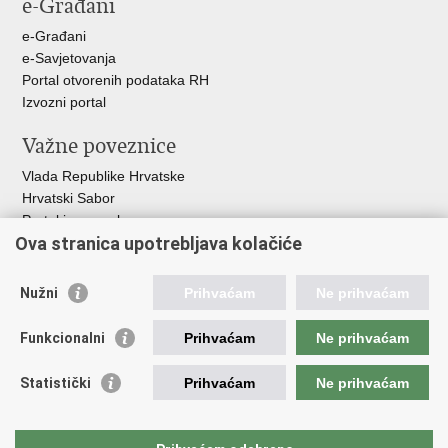
e-Građani
e-Građani
e-Savjetovanja
Portal otvorenih podataka RH
Izvozni portal
Važne poveznice
Vlada Republike Hrvatske
Hrvatski Sabor
Portal javne nabave
Ova stranica upotrebljava kolačiće
Centralizirani sustav za zapošljavanje
Zavod za zaštitu okoliša i prirode
Nužni
Prihvaćam
Ne prihvaćam
Institucije i Javne ustanove u nadležnosti
Ministarstva
Funkcionalni
Prihvaćam
Ne prihvaćam
Fond za zaštitu okoliša i energetsku učinkovitost
Statistički
Prihvaćam
Ne prihvaćam
Državni hidrometeorološki zavod
Hrvatske vode
Parkovi Hrvatske