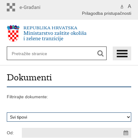
Preskoči
A
A
na
Prilagodba pristupačnosti
glavni
sadržaj
Dokumenti
Filtrirajte dokumente:
Od: