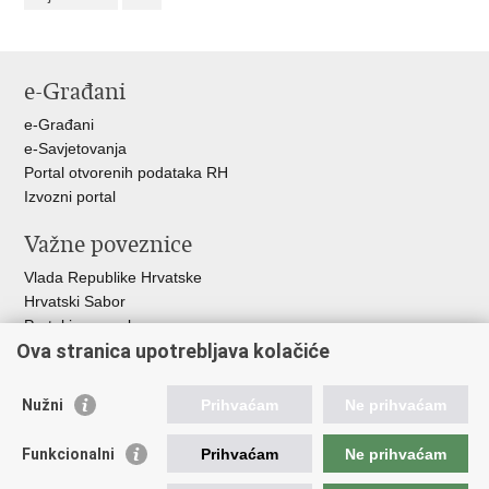
e-Građani
e-Građani
e-Savjetovanja
Portal otvorenih podataka RH
Izvozni portal
Važne poveznice
Vlada Republike Hrvatske
Hrvatski Sabor
Portal javne nabave
Ova stranica upotrebljava kolačiće
Centralizirani sustav za zapošljavanje
Zavod za zaštitu okoliša i prirode
Nužni
Prihvaćam
Ne prihvaćam
Institucije i Javne ustanove u nadležnosti
Ministarstva
Funkcionalni
Prihvaćam
Ne prihvaćam
Fond za zaštitu okoliša i energetsku učinkovitost