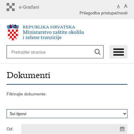
Preskoči
A
A
na
Prilagodba pristupačnosti
glavni
sadržaj
Dokumenti
Filtrirajte dokumente:
Od: