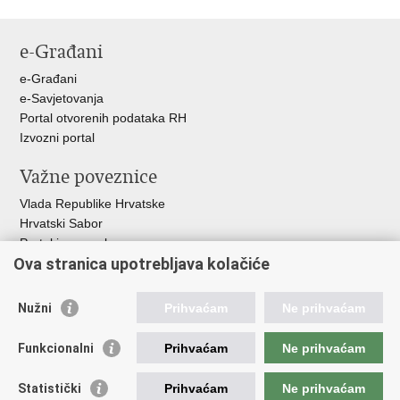
e-Građani
e-Građani
e-Savjetovanja
Portal otvorenih podataka RH
Izvozni portal
Važne poveznice
Vlada Republike Hrvatske
Hrvatski Sabor
Portal javne nabave
Ova stranica upotrebljava kolačiće
Centralizirani sustav za zapošljavanje
Zavod za zaštitu okoliša i prirode
Nužni
Prihvaćam
Ne prihvaćam
Institucije i Javne ustanove u nadležnosti
Ministarstva
Funkcionalni
Prihvaćam
Ne prihvaćam
Fond za zaštitu okoliša i energetsku učinkovitost
Statistički
Prihvaćam
Ne prihvaćam
Državni hidrometeorološki zavod