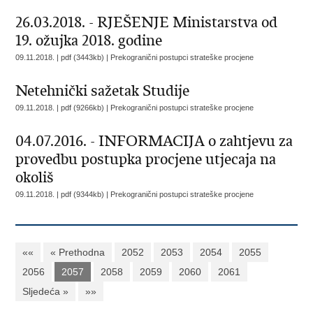
26.03.2018. - RJEŠENJE Ministarstva od
19. ožujka 2018. godine
09.11.2018. | pdf (3443kb) |
Prekogranični postupci strateške procjene
Netehnički sažetak Studije
09.11.2018. | pdf (9266kb) |
Prekogranični postupci strateške procjene
04.07.2016. - INFORMACIJA o zahtjevu za
provedbu postupka procjene utjecaja na
okoliš
09.11.2018. | pdf (9344kb) |
Prekogranični postupci strateške procjene
««
« Prethodna
2052
2053
2054
2055
2056
2057
2058
2059
2060
2061
Sljedeća »
»»