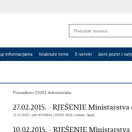
tup informacijama
Istaknute teme
E-servisi
Javni pozivi i natj
Pronađeno 23251 dokumenata.
27.02.2015. - RJEŠENJE Ministarstva o
12.11.2018. | pdf (41793kb) |
OPUO 2018. svibanj - lipanj
10.02.2015. - RJEŠENJE Ministarstva o