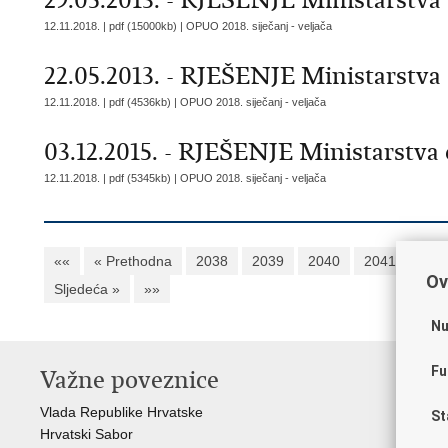
29.05.2013. - RJEŠENJE Ministarstva 
12.11.2018. | pdf (15000kb) |
OPUO 2018. siječanj - veljača
22.05.2013. - RJEŠENJE Ministarstva 
12.11.2018. | pdf (4536kb) |
OPUO 2018. siječanj - veljača
03.12.2015. - RJEŠENJE Ministarstva o
12.11.2018. | pdf (5345kb) |
OPUO 2018. siječanj - veljača
««
« Prethodna
2038
2039
2040
2041
204
Ov
Sljedeća »
»»
Nu
Fu
Važne poveznice
In
n
Vlada Republike Hrvatske
St
Hrvatski Sabor
Fon