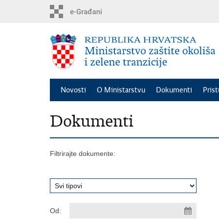
Preskoči
na
glavni
sadržaj
Novosti
O Ministarstvu
Dokumenti
Pris
Dokumenti
Filtrirajte dokumente:
Od: