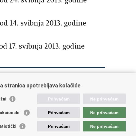
od 24. svibnja 2013. godine
od 14. svibnja 2013. godine
d 17. svibnja 2013. godine
2
2043
2044
2045
2046
2047
a stranica upotrebljava kolačiće
žni
Prihvaćam
Ne prihvaćam
nkcionalni
Prihvaćam
Ne prihvaćam
stitucije i Javne ustanove u
adležnosti Ministarstva
atistički
Prihvaćam
Ne prihvaćam
d za zaštitu okoliša i energetsku učinkovitost