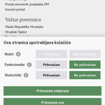
Portal otvorenih podataka RH
Izvozni portal
Važne poveznice
Vlada Republike Hrvatske
Hrvatski Sabor
Portal javne nabave
Ova stranica upotrebljava kolačiće
Centralizirani sustav za zapošljavanje
Zavod za zaštitu okoliša i prirode
Nužni
Prihvaćam
Ne prihvaćam
Institucije i Javne ustanove u nadležnosti
Ministarstva
Funkcionalni
Prihvaćam
Ne prihvaćam
Fond za zaštitu okoliša i energetsku učinkovitost
Statistički
Prihvaćam
Ne prihvaćam
Državni hidrometeorološki zavod
Hrvatske vode
Parkovi Hrvatske
Prihvaćam odabrane
Institut za vode „Josip Juraj Strossmayer“
Prihvaćam sve