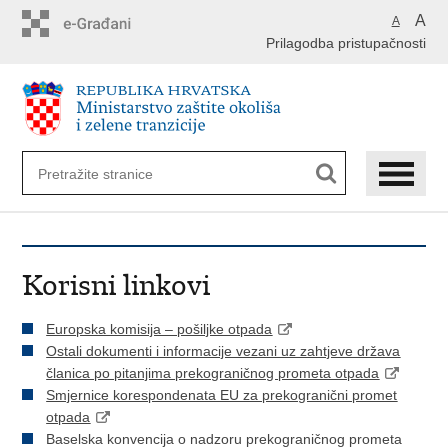
Preskoči
A
A
na
Prilagodba pristupačnosti
glavni
sadržaj
Korisni linkovi
Europska komisija – pošiljke otpada
Ostali dokumenti i informacije vezani uz zahtjeve država
članica po pitanjima prekograničnog prometa otpada
Smjernice korespondenata EU za prekogranični promet
otpada
Baselska konvencija o nadzoru prekograničnog prometa