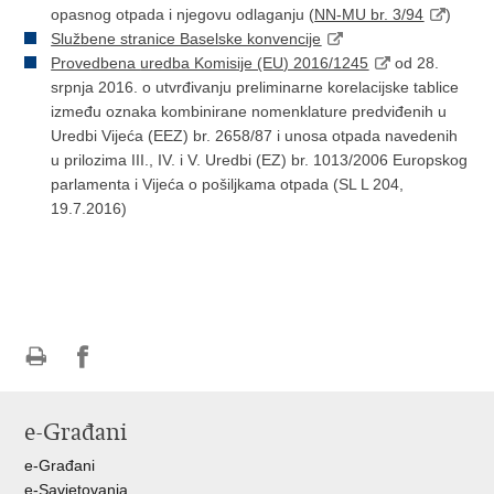
opasnog otpada i njegovu odlaganju (
NN-MU br. 3/94
)
Službene stranice Baselske konvencije
Provedbena
uredba Komisije (EU) 2016/1245
od 28.
srpnja 2016. o utvrđivanju preliminarne korelacijske tablice
između oznaka kombinirane nomenklature predviđenih u
Uredbi Vijeća (EEZ) br. 2658/87 i unosa otpada navedenih
u prilozima III., IV. i V. Uredbi (EZ) br. 1013/2006 Europskog
parlamenta i Vijeća o pošiljkama otpada (SL L 204,
19.7.2016)
Ispiši
Podijeli
Podijeli
stranicu
na
na
e-Građani
Facebooku
Twitteru
e-Građani
e-Savjetovanja